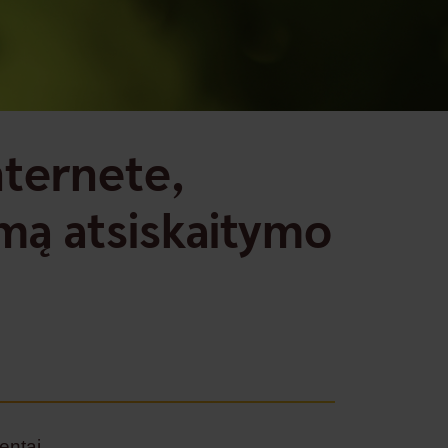
nternete,
mą atsiskaitymo
entai