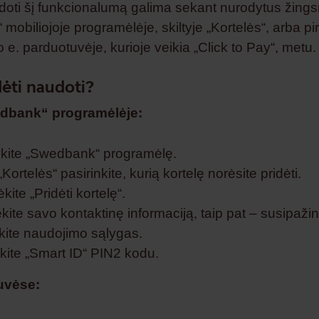
doti šį funkcionalumą galima sekant nurodytus žings
mobiliojoje programėlėje, skiltyje „Kortelės“, arba p
 e. parduotuvėje, kurioje veikia „Click to Pay“, metu.
ėti naudoti?
dbank“ programėlėje:
ykite „Swedbank“ programėlę.
 „Kortelės“ pasirinkite, kurią kortelę norėsite pridėti.
kite „Pridėti kortelę“.
kite savo kontaktinę informaciją, taip pat – susipažink
nkite naudojimo sąlygas.
nkite „Smart ID“ PIN2 kodu.
uvėse: