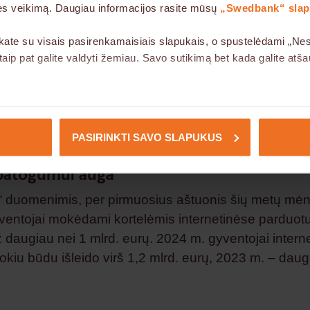
inės veikimą. Daugiau informacijos rasite mūsų
„Swedbank“ slapu
adarbiavimas su „Swedbank“ yra svarbus žingsnis s
“ 2030 m. vizijos dėl elektroninės komercijos tokeniz
kate su visais pasirenkamaisiais slapukais, o spustelėdami „Nesu
iekiame visiškai panaikinti rankinį kortelių duomenų 
ip pat galite valdyti žemiau. Savo sutikimą bet kada galite atš
s prekybininkams ir vartotojams būtų lengviau naudo
ir saugiais mokėjimais internetu“, – sako Johan Mod
 šios svetainės veikimui ir jų naudojimas grindžiamas mūsų teisėt
“ Šiaurės Europos finansų įstaigų padalinio vyresny
etainėje naudojami trečiųjų šalių slapukai.
ntas.
PASIRINKTI SAVO SLAPUKUS
 patogumui auga
 duomenimis, per pirmuosius aštuonis šių metų mė
ventojai mokėdami kortelėmis internetinėse parduot
ž daugiau nei 1 mlrd. eurų. 2024 m. gyventojai intern
kiu būdu išleido virš 1,2 mlrd. eurų, 2023 m. – daug