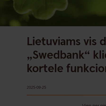
Lietuviams vis 
„Swedbank“ kli
kortele funkci
2025-09-25
Vien per pi