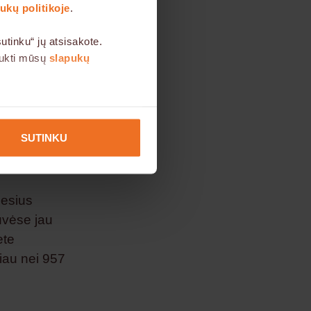
kų politikoje
.
iekiant
acijos
tinku“ jų atsisakote.
įvedimą,
aukti mūsų
slapukų
tis
enius,
u interesu, todėl Jūsų
sis
SUTINKU
nesius
uvėse jau
ete
iau nei 957