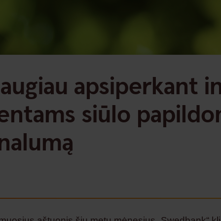
daugiau apsiperkant i
entams siūlo papildo
onalumą
rmuosius aštuonis šių metų mėnesius „Swedbank“ kli