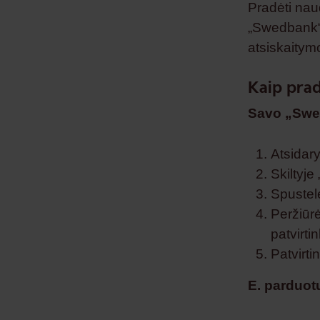
Pradėti nau
„Swedbank“ 
atsiskaitymo
Kaip prad
Savo „Swe
Atsidar
Skiltyje
Spustelė
Peržiūrė
patvirti
Patvirti
E. parduot