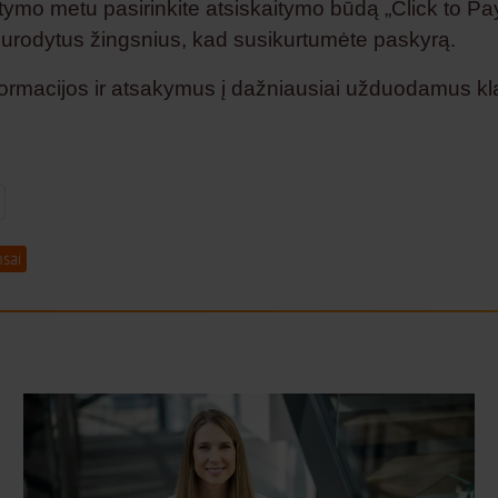
tymo metu pasirinkite atsiskaitymo būdą „Click to Pa
nurodytus žingsnius, kad susikurtumėte paskyrą.
ormacijos ir atsakymus į dažniausiai užduodamus k
ok
kedIn
X
nsai