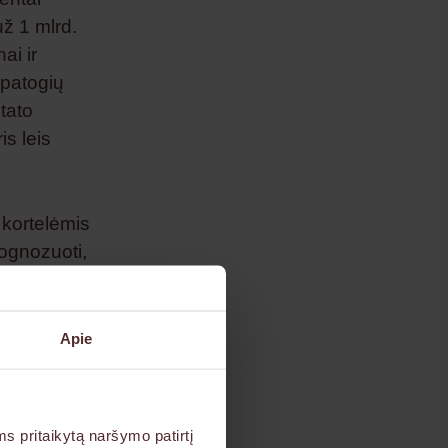
ž 1 mlrd.
ai ir
 patogių
tato
is leis
 kortelėmis
rognozuoti,
inėse
, kuriomis
čių jų
Apie
kortele
ickas,
 vadovas.
s pritaikytą naršymo patirtį