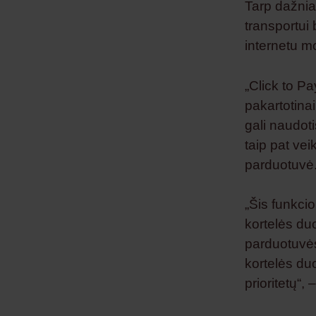
Tarp dažniau
transportui 
internetu m
„Click to Pa
pakartotina
gali naudoti
taip pat vei
parduotuvė
„Šis funkci
kortelės duo
parduotuvėse
kortelės du
prioritetų“,