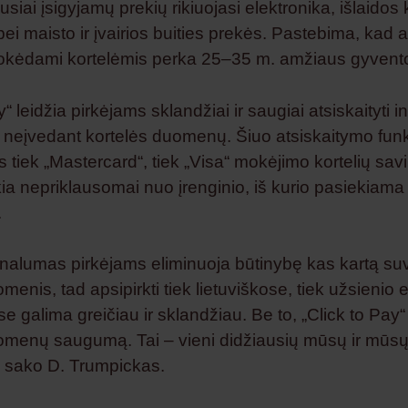
siai įsigyjamų prekių rikiuojasi elektronika, išlaidos 
bei maisto ir įvairios buities prekės. Pastebima, kad a
okėdami kortelėmis perka 25–35 m. amžiaus gyvento
y“ leidžia pirkėjams sklandžiai ir saugiai atsiskaityti i
i neįvedant kortelės duomenų. Šiuo atsiskaitymo fu
s tiek „Mastercard“, tiek „Visa“ mokėjimo kortelių savi
kia nepriklausomai nuo įrenginio, iš kurio pasiekiama
.
onalumas pirkėjams eliminuoja būtinybę kas kartą suv
menis, tad apsipirkti tiek lietuviškose, tiek užsienio e
 galima greičiau ir sklandžiau. Be to, „Click to Pay“ u
omenų saugumą. Tai – vieni didžiausių mūsų ir mūsų
 – sako D. Trumpickas.