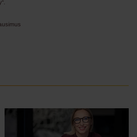
y“.
lausimus