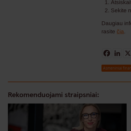
Atsiskai
Sekite 
Daugiau inf
rasite
čia
.
Facebo
Lin
Asmeniniai fina
Rekomenduojami straipsniai: