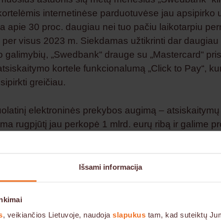
rtelėmis internetinėse parduotuvėse jau apsipirko u
ra apie 30 proc. daugiau nei tuo pačiu laikotarpiu pern
 per visus 2023 m. Siekdamas užtikrinti dar daugiau
o galimybių, „Swedbank“ drauge su „Mastercard“ pris
tsiskaitymo kortele funkcionalumą „Click to Pay“, kur
sipirkti greičiau.
olatinį elektroninės prekybos augimą – atsiskaitymų
ma rugpjūtį jau perkopė 1 mlrd. eurų ribą ir galime p
baigoje gyventojų tokiu būdu išleista suma elektron
e bus didesnė nei 2024 m. Siekiame, kad paslaugos
sų klientai, nuolat tobulėtų ir prisitaikytų prie kintan
Išsami informacija
odėl siūlome papildomą patogų ir saugų atsiskaitymo 
unkcionalumą „Click to Pay“, – sako Deimantas Trump
nkimai
 Lėšų valdymo pardavimų palaikymo departamento
s
, veikiančios Lietuvoje, naudoja
slapukus
tam, kad suteiktų Jum