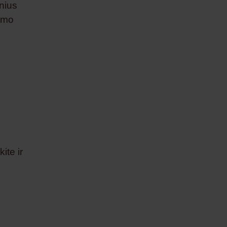
nius
irmo
ite ir