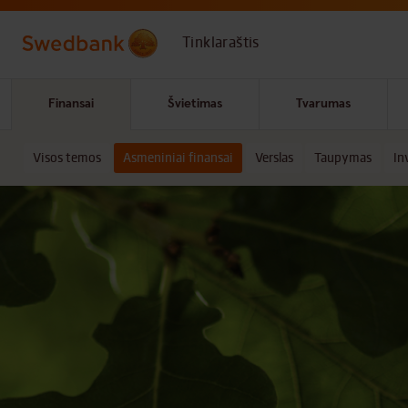
Skip to main content
Tinklaraštis
Finansai
Švietimas
Tvarumas
Visos temos
Asmeniniai finansai
Verslas
Taupymas
In