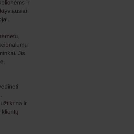
kelionėms ir
ktyviausiai
jai.
nternetu,
nkcionalumu
ninkai. Jis
 e.
edinėti
.
žtikrina ir
 klientų