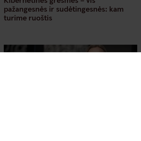
Kibernetinės grėsmės – vis
pažangesnės ir sudėtingesnės: kam
turime ruoštis
Asmeniniai finansai
Nuo 350 iki 900 eurų: tiek šiais metais