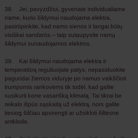
38. Jei, pavyzdžiui, gyvenate individualiame
name, kurio šildymui naudojama elektra,
pasirūpinkite, kad namo sienos ir langai būtų
visiškai sandarūs – taip sutaupysite namų
šildymui sunaudojamos elektros.
39. Kai šildymui naudojama elektra ir
temperatūrą reguliuojate patys, nepasiduokite
pagundai žiemos viduryje po namus vaikščioti
trumpomis rankovėms tik todėl, kad galite
susikurti kone vasarišką klimatą. Tai tikrai be
reikalo išpūs sąskaitą už elektrą, nors galite
tiesiog šilčiau apsirengti ar užsikloti šiltesne
antklode.