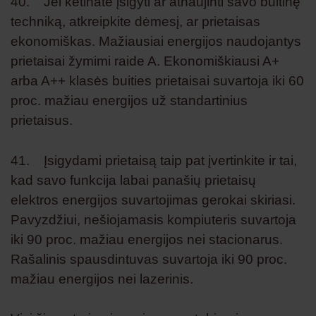
40. Jei ketinate įsigyti ar atnaujinti savo buitinę
techniką, atkreipkite dėmesį, ar prietaisas
ekonomiškas. Mažiausiai energijos naudojantys
prietaisai žymimi raide A. Ekonomiškiausi A+
arba A++ klasės buities prietaisai suvartoja iki 60
proc. mažiau energijos už standartinius
prietaisus.
41. Įsigydami prietaisą taip pat įvertinkite ir tai,
kad savo funkcija labai panašių prietaisų
elektros energijos suvartojimas gerokai skiriasi.
Pavyzdžiui, nešiojamasis kompiuteris suvartoja
iki 90 proc. mažiau energijos nei stacionarus.
Rašalinis spausdintuvas suvartoja iki 90 proc.
mažiau energijos nei lazerinis.