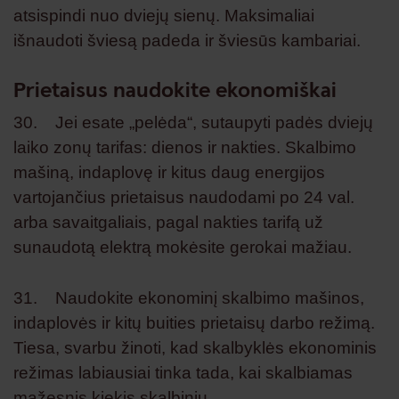
atsispindi nuo dviejų sienų. Maksimaliai
išnaudoti šviesą padeda ir šviesūs kambariai.
Prietaisus naudokite ekonomiškai
30. Jei esate „pelėda“, sutaupyti padės dviejų
laiko zonų tarifas: dienos ir nakties. Skalbimo
mašiną, indaplovę ir kitus daug energijos
vartojančius prietaisus naudodami po 24 val.
arba savaitgaliais, pagal nakties tarifą už
sunaudotą elektrą mokėsite gerokai mažiau.
31. Naudokite ekonominį skalbimo mašinos,
indaplovės ir kitų buities prietaisų darbo režimą.
Tiesa, svarbu žinoti, kad skalbyklės ekonominis
režimas labiausiai tinka tada, kai skalbiamas
mažesnis kiekis skalbinių.