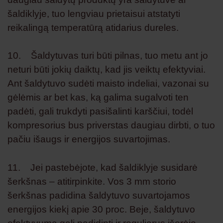
šaldiklyje, tuo lengviau prietaisui atstatyti
reikalingą temperatūrą atidarius dureles.
10. Šaldytuvas turi būti pilnas, tuo metu ant jo
neturi būti jokių daiktų, kad jis veiktų efektyviai.
Ant šaldytuvo sudėti maisto indeliai, vazonai su
gėlėmis ar bet kas, ką galima sugalvoti ten
padėti, gali trukdyti pasišalinti karščiui, todėl
kompresorius bus priverstas daugiau dirbti, o tuo
pačiu išaugs ir energijos suvartojimas.
11. Jei pastebėjote, kad šaldiklyje susidarė
šerkšnas – atitirpinkite. Vos 3 mm storio
šerkšnas padidina šaldytuvo suvartojamos
energijos kiekį apie 30 proc. Beje, šaldytuvo