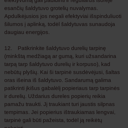
efektyvumą gali padidinti ir reguliarus išorėje
esančių šaldytuvo grotelių nuvalymas.
Apdulkėjusios jos negali efektyviai išspinduliuoti
šilumos į aplinką, todėl šaldytuvas sunaudoja
daugiau energijos.
12. Patikrinkite šaldytuvo durelių tarpinę
(minkštą medžiagą ar gumą, kuri užsandarina
tarpą tarp šaldytuvo durelių ir korpuso), kad
nebūtų plyšių. Kai ši tarpinė susdėvėjusi, šaltas
oras išeina iš šaldytuvo. Sandarumą galima
patikrinti įkišus gabalėlį popieriaus tarp tarpinės
ir durelių. Uždarius dureles popierių reikia
pamažu traukti. Jį traukiant turi jaustis silpnas
tempimas. Jei popierius ištraukiamas lengvai,
tarpinė gali būti pažeista, todėl ją reikėtų