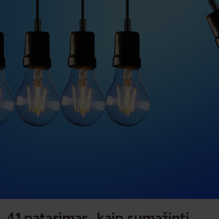
41 patarimas, kaip sumažinti