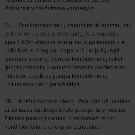
išskalbti ir visai šaltame vandenyje.
34. Oro kondicionierių naudokite tik tuomet, kai
jo tikrai reikia, nes per valandą jis sunaudoja
apie 1 kWh elektros energijos, o galingesni – ir
kelis kartus daugiau. Nepamirškite jo išjungti
išeidami iš namų. Venkite kondicionierių laikyti
įjungtą per naktį – oro temperatūra nakties metu
nukrinta, o palikus įjungtą kondicionierių
rizikuojama net ir persišaldyti.
35. Karštą vasaros dieną užtraukite užuolaidas
ar žaliuzes saulėtoje būsto pusėje, taip mažiau
šilumos pateks į namus, o tai sumažins oro
kondicionieriaus energijos sąnaudas.