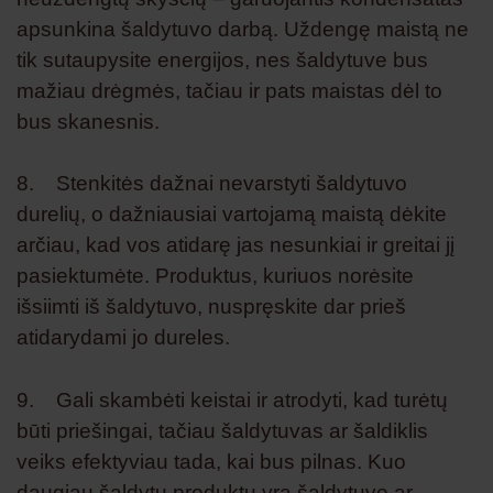
apsunkina šaldytuvo darbą. Uždengę maistą ne
tik sutaupysite energijos, nes šaldytuve bus
mažiau drėgmės, tačiau ir pats maistas dėl to
bus skanesnis.
8. Stenkitės dažnai nevarstyti šaldytuvo
durelių, o dažniausiai vartojamą maistą dėkite
arčiau, kad vos atidarę jas nesunkiai ir greitai jį
pasiektumėte. Produktus, kuriuos norėsite
išsiimti iš šaldytuvo, nuspręskite dar prieš
atidarydami jo dureles.
9. Gali skambėti keistai ir atrodyti, kad turėtų
būti priešingai, tačiau šaldytuvas ar šaldiklis
veiks efektyviau tada, kai bus pilnas. Kuo
daugiau šaldytų produktų yra šaldytuve ar