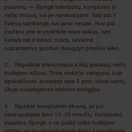
patarimų ¬– išjungti televizorių, kompiuterį ar
radijo imtuvą, kai jie nenaudojami. Taip pat ir
šviesą kambaryje, kai jame nesate. Nuo pat
mažens prie to pratinkite savo vaikus, nes
kartais net ir tokius, rodos, savaime
suprantamus įpročius išsiugdyti prireikia laiko.
2. Nepalikite televizoriaus ir kitų prietaisų veikti
budėjimo režimu. Tokie elektros vampyrai, kaip
apskaičiuota, suvartoja apie 5 proc. visos namų
ūkyje suvartojamos elektros energijos.
3. Išjunkite kompiuterio ekraną, jei juo
nesinaudojate bent 15–20 minučių. Kompiuterį
patartina išjungti, o ne palikti veikti budėjimo
režimu, jei juo nesinaudojate ilgiau kaip valandą.