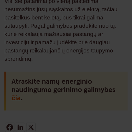
Visi šie patarimai po vieną pastebimai
nesumažins jūsų sąskaitos už elektrą, tačiau
pasitelkus bent keletą, bus tikrai galima
sutaupyti. Pagal galimybes pradėkite nuo tų,
kurie reikalauja mažiausiai pastangų ar
investicijų ir pamažu judėkite prie daugiau
pastangų reikalaujančių energijos taupymo
sprendimų.
Atraskite namų energinio
naudingumo gerinimo galimybes
čia
.
Facebook
LinkedIn
X