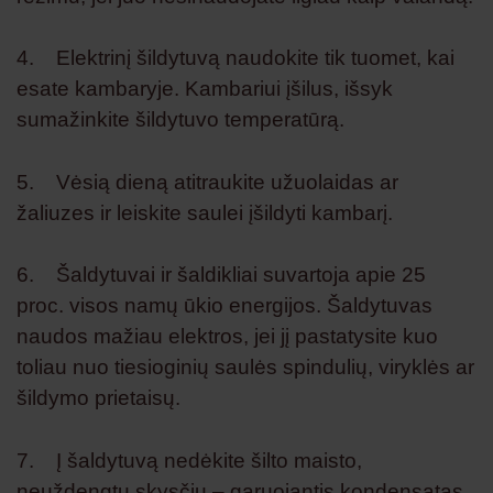
4. Elektrinį šildytuvą naudokite tik tuomet, kai
esate kambaryje. Kambariui įšilus, išsyk
sumažinkite šildytuvo temperatūrą.
5. Vėsią dieną atitraukite užuolaidas ar
žaliuzes ir leiskite saulei įšildyti kambarį.
6. Šaldytuvai ir šaldikliai suvartoja apie 25
proc. visos namų ūkio energijos. Šaldytuvas
naudos mažiau elektros, jei jį pastatysite kuo
toliau nuo tiesioginių saulės spindulių, viryklės ar
šildymo prietaisų.
7. Į šaldytuvą nedėkite šilto maisto,
neuždengtų skysčių – garuojantis kondensatas