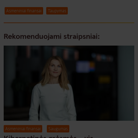
Asmeniniai finansai
Taupymas
Rekomenduojami straipsniai:
Asmeniniai finansai
Saugumas