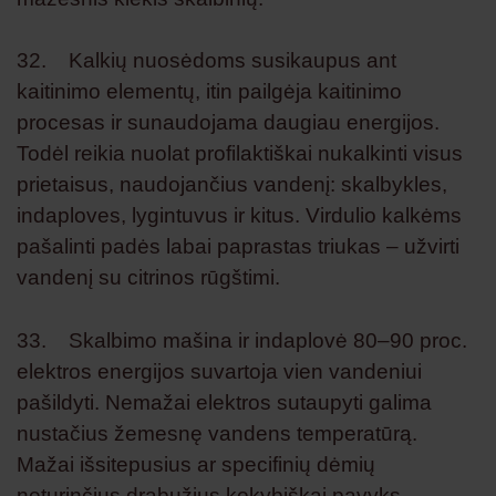
32. Kalkių nuosėdoms susikaupus ant
kaitinimo elementų, itin pailgėja kaitinimo
procesas ir sunaudojama daugiau energijos.
Todėl reikia nuolat profilaktiškai nukalkinti visus
prietaisus, naudojančius vandenį: skalbykles,
indaploves, lygintuvus ir kitus. Virdulio kalkėms
pašalinti padės labai paprastas triukas – užvirti
vandenį su citrinos rūgštimi.
33. Skalbimo mašina ir indaplovė 80–90 proc.
elektros energijos suvartoja vien vandeniui
pašildyti. Nemažai elektros sutaupyti galima
nustačius žemesnę vandens temperatūrą.
Mažai išsitepusius ar specifinių dėmių
neturinčius drabužius kokybiškai pavyks