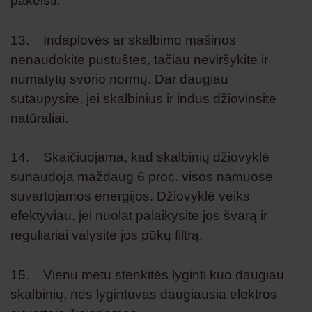
pakeisti.
13. Indaplovės ar skalbimo mašinos
nenaudokite pustuštės, tačiau neviršykite ir
numatytų svorio normų. Dar daugiau
sutaupysite, jei skalbinius ir indus džiovinsite
natūraliai.
14. Skaičiuojama, kad skalbinių džiovyklė
sunaudoja maždaug 6 proc. visos namuose
suvartojamos energijos. Džiovyklė veiks
efektyviau, jei nuolat palaikysite jos švarą ir
reguliariai valysite jos pūkų filtrą.
15. Vienu metu stenkitės lyginti kuo daugiau
skalbinių, nes lygintuvas daugiausia elektros