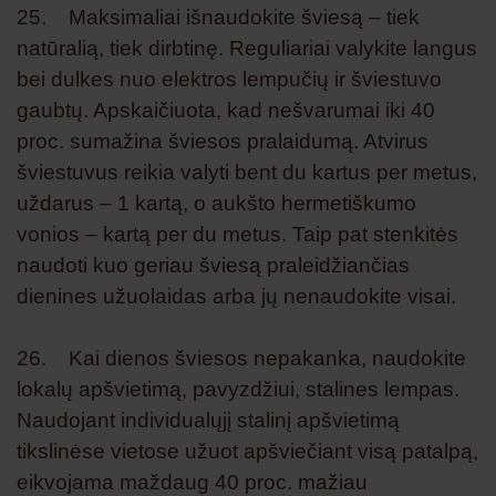
25. Maksimaliai išnaudokite šviesą – tiek
natūralią, tiek dirbtinę. Reguliariai valykite langus
bei dulkes nuo elektros lempučių ir šviestuvo
gaubtų. Apskaičiuota, kad nešvarumai iki 40
proc. sumažina šviesos pralaidumą. Atvirus
šviestuvus reikia valyti bent du kartus per metus,
uždarus – 1 kartą, o aukšto hermetiškumo
vonios – kartą per du metus. Taip pat stenkitės
naudoti kuo geriau šviesą praleidžiančias
dienines užuolaidas arba jų nenaudokite visai.
26. Kai dienos šviesos nepakanka, naudokite
lokalų apšvietimą, pavyzdžiui, stalines lempas.
Naudojant individualųjį stalinį apšvietimą
tikslinėse vietose užuot apšviečiant visą patalpą,
eikvojama maždaug 40 proc. mažiau