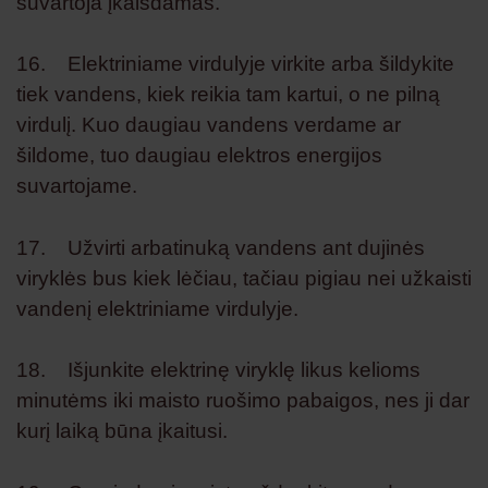
suvartoja įkaisdamas.
16. Elektriniame virdulyje virkite arba šildykite
tiek vandens, kiek reikia tam kartui, o ne pilną
virdulį. Kuo daugiau vandens verdame ar
šildome, tuo daugiau elektros energijos
suvartojame.
17. Užvirti arbatinuką vandens ant dujinės
viryklės bus kiek lėčiau, tačiau pigiau nei užkaisti
vandenį elektriniame virdulyje.
18. Išjunkite elektrinę viryklę likus kelioms
minutėms iki maisto ruošimo pabaigos, nes ji dar
kurį laiką būna įkaitusi.