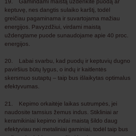
19. Gamindami maistą uždenkite puodą ar
keptuvę, nes dangtis sulaiko karštį, todėl
greičiau pagaminama ir suvartojama mažiau
energijos. Pavyzdžiui, virdami maistą
uždengtame puode sunaudojame apie 40 proc.
energijos.
20. Labai svarbu, kad puodų ir keptuvių dugno
paviršius būtų lygus, o indų ir kaitlentės
skersmuo sutaptų – taip bus išlaikytas optimalus
efektyvumas.
21. Kepimo orkaitėje laikas sutrumpės, jei
naudosite tamsius žemus indus. Stikliniai ar
keramikiniai kepimo indai maistą šildo daug
efektyviau nei metaliniai gaminiai, todėl taip bus