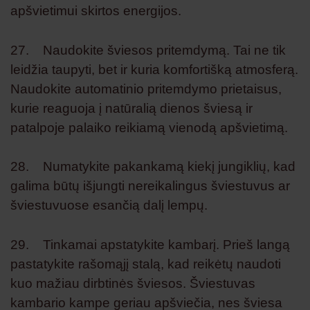
apšvietimui skirtos energijos.
27. Naudokite šviesos pritemdymą. Tai ne tik
leidžia taupyti, bet ir kuria komfortišką atmosferą.
Naudokite automatinio pritemdymo prietaisus,
kurie reaguoja į natūralią dienos šviesą ir
patalpoje palaiko reikiamą vienodą apšvietimą.
28. Numatykite pakankamą kiekį jungiklių, kad
galima būtų išjungti nereikalingus šviestuvus ar
šviestuvuose esančią dalį lempų.
29. Tinkamai apstatykite kambarį. Prieš langą
pastatykite rašomąjį stalą, kad reikėtų naudoti
kuo mažiau dirbtinės šviesos. Šviestuvas
kambario kampe geriau apšviečia, nes šviesa