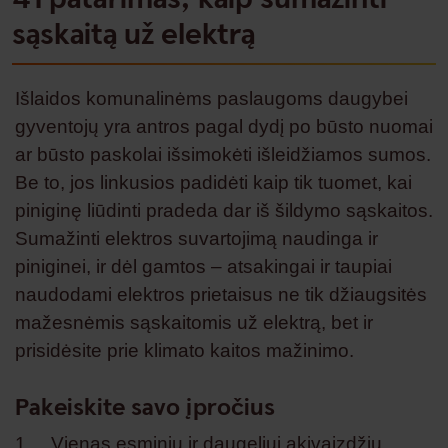
sąskaitą už elektrą
Išlaidos komunalinėms paslaugoms daugybei
gyventojų yra antros pagal dydį po būsto nuomai
ar būsto paskolai išsimokėti išleidžiamos sumos.
Be to, jos linkusios padidėti kaip tik tuomet, kai
piniginę liūdinti pradeda dar iš šildymo sąskaitos.
Sumažinti elektros suvartojimą naudinga ir
piniginei, ir dėl gamtos – atsakingai ir taupiai
naudodami elektros prietaisus ne tik džiaugsitės
mažesnėmis sąskaitomis už elektrą, bet ir
prisidėsite prie klimato kaitos mažinimo.
Pakeiskite savo įpročius
1. Vienas esminių ir daugeliui akivaizdžių