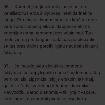
36. Kuomet įjungtas kondicionierius, oro
ventiliatorius arba šildytuvas, neatidarinėkite
langų. Pro atvirus langus patekęs karštas oras
vers kondicionierių eikvoti daugiau elektros
energijos namų temperatūros vėsinimui. Tuo
metu žiemą pro langus į patalpas pateksiantis
šaltas oras didins poreikį ilgiau naudoti elektrinį
šildytuvą.
37. Jei naudojatės elektriniu vandens
šildytuvu, sutaupyti galite sumažinę temperatūrą
bent keliais laipsniais. Įsigiję elektrinį laikmatį,
galėsite šildyti vandenį tik tuomet, kai reikia.
Pavyzdžiu, darbo dienomis – tik rytą ir vakare,
todėl nereikės naudoti prietaiso visą laiką.