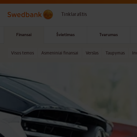
Skip to main content
Tinklaraštis
Finansai
Švietimas
Tvarumas
Visos temos
Asmeniniai finansai
Verslas
Taupymas
In