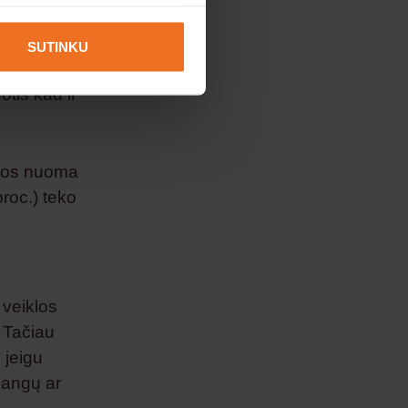
u interesu, todėl Jūsų
proc. turto
ui. Be to,
SUTINKU
dėtinga
tis kad ir
klos nuoma
proc.) teko
 veiklos
 Tačiau
 jeigu
adangų ar