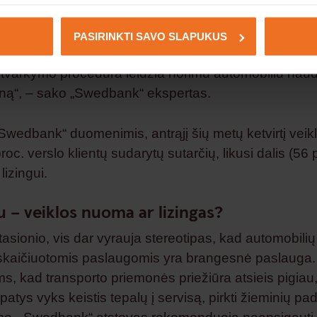
 šios svetainės veikimui ir jų naudojimas grindžiamas mūsų teisėt
nio sumos, užtenka sumokėti avansą, siekiantį nuo 10 
etainėje naudojami trečiųjų šalių slapukai.
įmonei leidžia savo lėšas naudoti apyvartiniam kapital
PASIRINKTI SAVO SLAPUKUS
ais, pats automobilis tarnauja kaip užstatas, ir nesu
varkymo procedūra leidžia norimu automobiliu naudo
eną“, – sako „Swedbank“ ekspertas.
Swedbank“ duomenimis, antrąjį šių metų ketvirtį vei
oc. verslo klientų sudarytų sutarčių, likusi dalis (56 
lizingui.
u – veiklos nuoma ar lizingas?
asionio, vis dar vyrauja stereotipas, kad automobilių
skaičiuotomis paslaugomis yra brangesnė paslauga.
s, kad transporto priemonės priežiūra atsieis pigiau,
patys vyks keistis tepalų į servisą, pirkti žieminių p