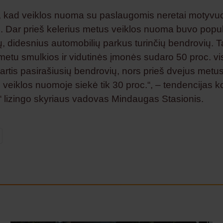
 kad veiklos nuoma su paslaugomis neretai motyvuoj
. Dar prieš kelerius metus veiklos nuoma buvo popu
ų, didesnius automobilių parkus turinčių bendrovių. 
metu smulkios ir vidutinės įmonės sudaro 50 proc. vi
rtis pasirašiusių bendrovių, nors prieš dvejus met
s veiklos nuomoje siekė tik 30 proc.“, – tendencijas 
lizingo skyriaus vadovas Mindaugas Stasionis.
ok
kedIn
X