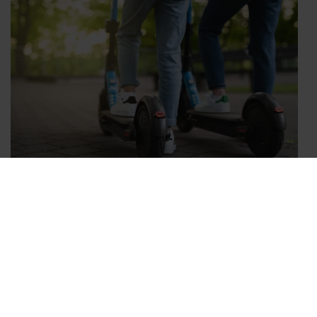
Automobilis
Vairuotojai įvardijo pavojingiausią
paspirtukininkų įprotį: laiko
sureaguoti beveik nelieka