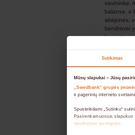
savininke, r
balanse, o 
abejonės, ve
bendrovei y
komentuoja 
Veiklos n
Sutikimas
„Swedbank“ 
yra galimyb
Mūsų slapukai – Jūsų pasiri
pagalbą kel
„Swedbank“ grupės įmonė
techninę pri
ir pagerintų interneto sveta
lengvai plan
sutarties lai
Spustelėdami „Sutinku“ sutin
Pasirenkamuosius slapukus ta
naudojimo puslapyje
.
Tiesa, lygin
nemažai pan