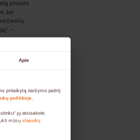
turtą įmonės
et, be
priežasčių
gą“, –
Apie
ivalumas
iui,
iarią
s pritaikytą naršymo patirtį
klientai gali
kų politikoje
.
isam
tinku“ jų atsisakote.
aukti mūsų
slapukų
gzistuoja ir
tina turėti