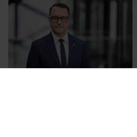
Automobilis
7 iš 10 vairuotojų bent kartą rado
apgadintą automobilį: smulkūs
pažeidimai tampa kasdiene rizika