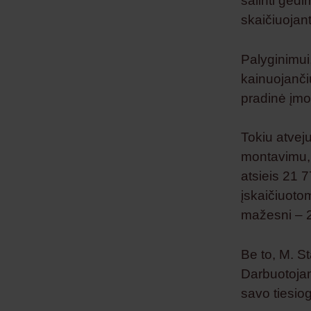
šalinti ged
skaičiuojant
Palyginimui
kainuojanč
pradinė įmo
Tokiu atveju
montavimu, į
atsieis 21 
įskaičiuoto
mažesni – 2
Be to, M. St
Darbuotojam
savo tiesio