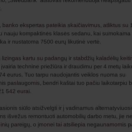
imo, „Swedbank“ atstovas rekomenduoja neapsigauti
.
, banko ekspertas pateikia skaičiavimus, atliktus su
iu nauju kompaktinės klasės sedanu, kai sumokama 
ka ir nustatoma 7500 eurų likutinė vertė.
 lizingas kartu su padangų ir stabdžių kaladėlių keit
vairia technine priežiūra ir draudimu per 4 metų laik
774 eurus. Tuo tarpu naudojantis veiklos nuoma su
mis paslaugomis, bendri kaštai tuo pačiu laikotarpiu 
1 542 eurai.
asionis siūlo atsižvelgti ir į vadinamus alternatyviuos
s išvežus remontuoti automobilių darbo metu, jie ne
ginių pareigų, o įmonei tai atsiliepia negaunamomis 