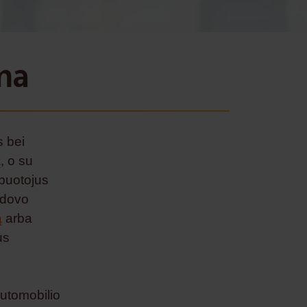
ma
s bei
, o su
buotojus
adovo
ą
arba
us
automobilio