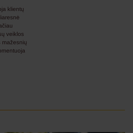
a klientų
liaresnė
Tačiau
sų veiklos
us mažesnių
komentuoja