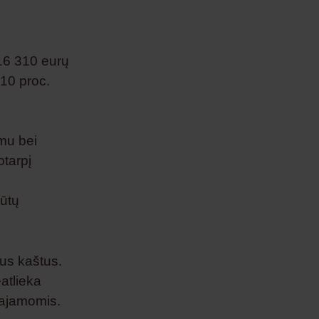
 16 310 eurų
10 proc.
imu bei
otarpį
būtų
ius kaštus.
atlieka
pajamomis.