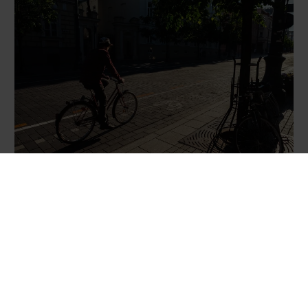
Automobilis
Dviratininkas – kliūtis ar lygiavertis
eismo dalyvis? Tyrimas atskleidė, ką
galvoja vairuotojai