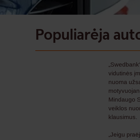
Populiarėja aut
„Swedbank“ 
vidutinės į
nuoma užsa
motyvuojan
Mindaugo St
veiklos nuo
klausimus.
„Jeigu praėj