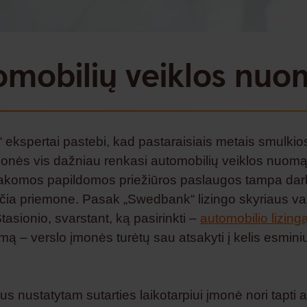
omobilių veiklos nuo
ekspertai pastebi, kad pastaraisiais metais smulkio
monės vis dažniau renkasi automobilių veiklos nuomą
komos papildomos priežiūros paslaugos tampa dar
čia priemone. Pasak „Swedbank“ lizingo skyriaus v
asionio, svarstant, ką pasirinkti –
automobilio lizing
mą – verslo įmonės turėtų sau atsakyti į kelis esmini
us nustatytam sutarties laikotarpiui įmonė nori tapti 