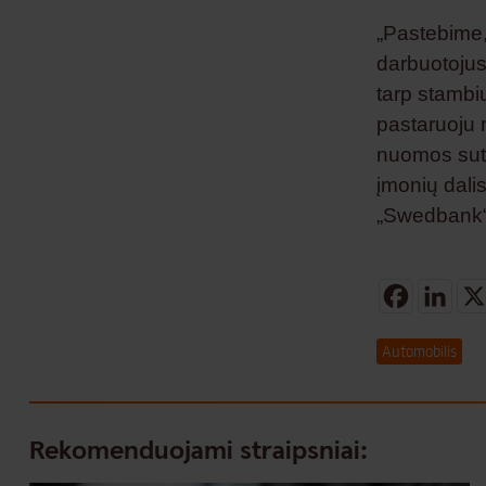
„Pastebime,
darbuotojus
tarp stambi
pastaruoju 
nuomos suta
įmonių dali
„Swedbank“ 
Facebo
Lin
Automobilis
Rekomenduojami straipsniai: