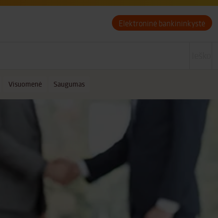
Elektroninė bankininkystė
Visuomenė
Saugumas