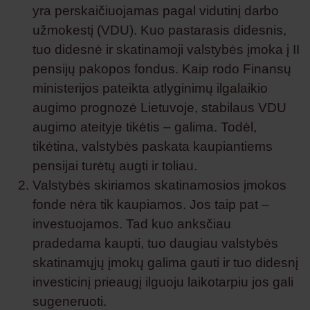
yra perskaičiuojamas pagal vidutinį darbo
užmokestį (VDU). Kuo pastarasis didesnis,
tuo didesnė ir skatinamoji valstybės įmoka į II
pensijų pakopos fondus. Kaip rodo Finansų
ministerijos pateikta atlyginimų ilgalaikio
augimo prognozė Lietuvoje, stabilaus VDU
augimo ateityje tikėtis – galima. Todėl,
tikėtina, valstybės paskata kaupiantiems
pensijai turėtų augti ir toliau.
Valstybės skiriamos skatinamosios įmokos
fonde nėra tik kaupiamos. Jos taip pat –
investuojamos. Tad kuo anksčiau
pradedama kaupti, tuo daugiau valstybės
skatinamųjų įmokų galima gauti ir tuo didesnį
investicinį prieaugį ilguoju laikotarpiu jos gali
sugeneruoti.