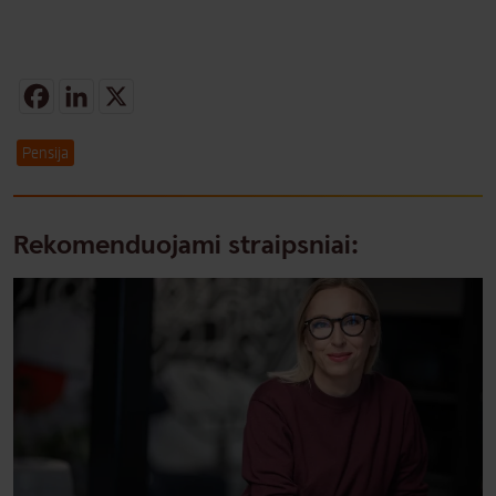
Facebook
LinkedIn
X
Pensija
Rekomenduojami straipsniai: