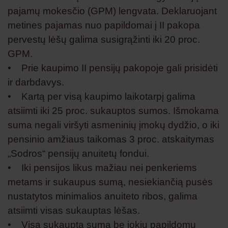
pajamų mokesčio (GPM) lengvata. Deklaruojant
metines pajamas nuo papildomai į II pakopa
pervestų lėšų galima susigrąžinti iki 20 proc.
GPM.
• Prie kaupimo II pensijų pakopoje gali prisidėti
ir darbdavys.
• Kartą per visą kaupimo laikotarpį galima
atsiimti iki 25 proc. sukauptos sumos. Išmokama
suma negali viršyti asmeninių įmokų dydžio, o iki
pensinio amžiaus taikomas 3 proc. atskaitymas
„Sodros“ pensijų anuitetų fondui.
• Iki pensijos likus mažiau nei penkeriems
metams ir sukaupus sumą, nesiekiančią pusės
nustatytos minimalios anuiteto ribos, galima
atsiimti visas sukauptas lėšas.
• Visą sukauptą sumą be jokių papildomų