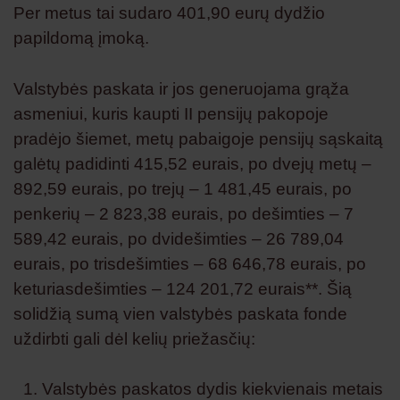
Per metus tai sudaro 401,90 eurų dydžio
papildomą įmoką.
Valstybės paskata ir jos generuojama grąža
asmeniui, kuris kaupti II pensijų pakopoje
pradėjo šiemet, metų pabaigoje pensijų sąskaitą
galėtų padidinti 415,52 eurais, po dvejų metų –
892,59 eurais, po trejų – 1 481,45 eurais, po
penkerių – 2 823,38 eurais, po dešimties – 7
589,42 eurais, po dvidešimties – 26 789,04
eurais, po trisdešimties – 68 646,78 eurais, po
keturiasdešimties – 124 201,72 eurais**. Šią
solidžią sumą vien valstybės paskata fonde
uždirbti gali dėl kelių priežasčių:
Valstybės paskatos dydis kiekvienais metais