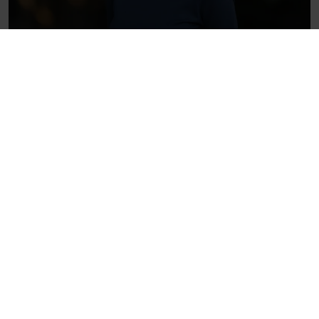
Verslas
Startuolis ar smulkus verslas –
sprendimas dar prieš kuriant