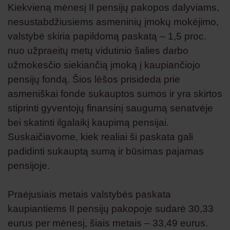
Kiekvieną mėnesį II pensijų pakopos dalyviams,
nesustabdžiusiems asmeninių įmokų mokėjimo,
valstybė skiria papildomą paskatą – 1,5 proc.
nuo užpraeitų metų vidutinio šalies darbo
užmokesčio siekiančią įmoką į kaupiančiojo
pensijų fondą. Šios lėšos prisideda prie
asmeniškai fonde sukauptos sumos ir yra skirtos
stiprinti gyventojų finansinį saugumą senatvėje
bei skatinti ilgalaikį kaupimą pensijai.
Suskaičiavome, kiek realiai ši paskata gali
padidinti sukauptą sumą ir būsimas pajamas
pensijoje.
Praėjusiais metais valstybės paskata
kaupiantiems II pensijų pakopoje sudarė 30,33
eurus per mėnesį, šiais metais – 33,49 eurus.