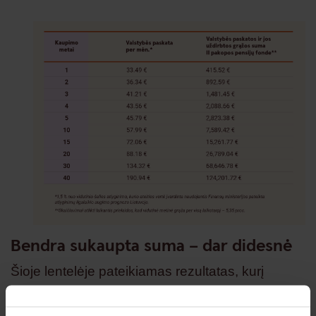
Bendra sukaupta suma – dar didesnė
Šioje lentelėje pateikiamas rezultatas, kurį
asmeniui uždirbti galėtų vien valstybės paskata
ir jos generuojama grąža. Norint apskaičiuoti