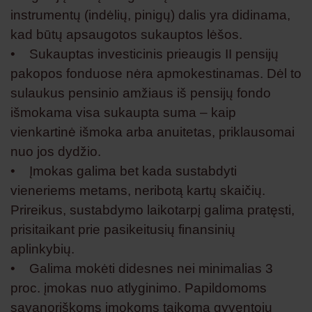
instrumentų (indėlių, pinigų) dalis yra didinama,
kad būtų apsaugotos sukauptos lėšos.
• Sukauptas investicinis prieaugis II pensijų
pakopos fonduose nėra apmokestinamas. Dėl to
sulaukus pensinio amžiaus iš pensijų fondo
išmokama visa sukaupta suma – kaip
vienkartinė išmoka arba anuitetas, priklausomai
nuo jos dydžio.
• Įmokas galima bet kada sustabdyti
vieneriems metams, neribotą kartų skaičių.
Prireikus, sustabdymo laikotarpį galima pratęsti,
prisitaikant prie pasikeitusių finansinių
aplinkybių.
• Galima mokėti didesnes nei minimalias 3
proc. įmokas nuo atlyginimo. Papildomoms
savanoriškoms įmokoms taikoma gyventojų