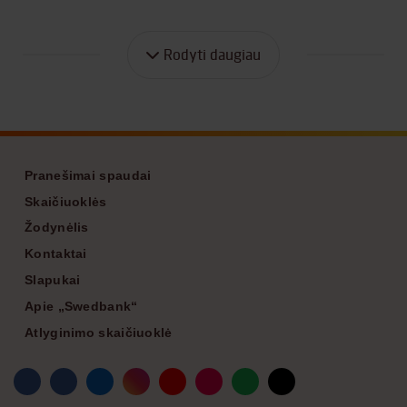
Rodyti daugiau
Footer
Pranešimai spaudai
Skaičiuoklės
Žodynėlis
Kontaktai
Slapukai
Apie „Swedbank“
Atlyginimo skaičiuoklė