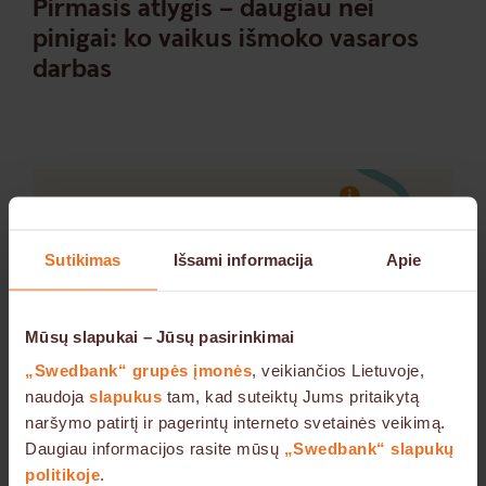
Pirmasis atlygis – daugiau nei
pinigai: ko vaikus išmoko vasaros
darbas
Sutikimas
Išsami informacija
Apie
Mūsų slapukai – Jūsų pasirinkimai
„Swedbank“ grupės įmonės
, veikiančios Lietuvoje,
naudoja
slapukus
tam, kad suteiktų Jums pritaikytą
naršymo patirtį ir pagerintų interneto svetainės veikimą.
Daugiau informacijos rasite mūsų
„Swedbank“ slapukų
politikoje
.