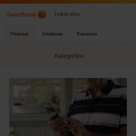
Skip to main content
Tinklaraštis
Finansai
Švietimas
Tvarumas
Kategorijos