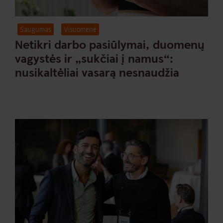
Saugumas
Visuomenė
Netikri darbo pasiūlymai, duomenų
vagystės ir „sukčiai į namus“:
nusikaltėliai vasarą nesnaudžia