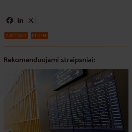
Facebook
LinkedIn
X
Automobilis
Kelionės
Rekomenduojami straipsniai: