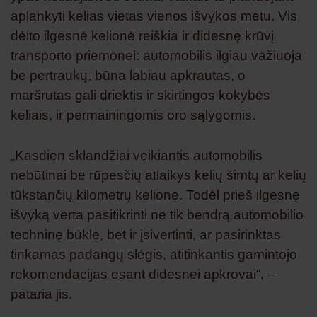
aplankyti kelias vietas vienos išvykos metu. Vis
dėlto ilgesnė kelionė reiškia ir didesnę krūvį
transporto priemonei: automobilis ilgiau važiuoja
be pertraukų, būna labiau apkrautas, o
maršrutas gali driektis ir skirtingos kokybės
keliais, ir permainingomis oro sąlygomis.
„Kasdien sklandžiai veikiantis automobilis
nebūtinai be rūpesčių atlaikys kelių šimtų ar kelių
tūkstančių kilometrų kelionę. Todėl prieš ilgesnę
išvyką verta pasitikrinti ne tik bendrą automobilio
techninę būklę, bet ir įsivertinti, ar pasirinktas
tinkamas padangų slėgis, atitinkantis gamintojo
rekomendacijas esant didesnei apkrovai“, –
pataria jis.