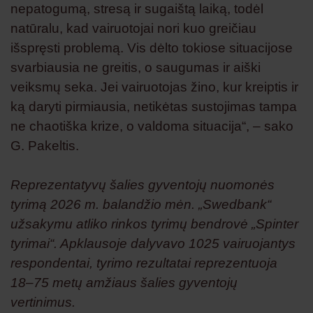
nepatogumą, stresą ir sugaištą laiką, todėl
natūralu, kad vairuotojai nori kuo greičiau
išspręsti problemą. Vis dėlto tokiose situacijose
svarbiausia ne greitis, o saugumas ir aiški
veiksmų seka. Jei vairuotojas žino, kur kreiptis ir
ką daryti pirmiausia, netikėtas sustojimas tampa
ne chaotiška krize, o valdoma situacija“, – sako
G. Pakeltis.
Reprezentatyvų šalies gyventojų nuomonės
tyrimą 2026 m. balandžio mėn. „Swedbank“
užsakymu atliko rinkos tyrimų bendrovė „Spinter
tyrimai“. Apklausoje dalyvavo 1025 vairuojantys
respondentai, tyrimo rezultatai reprezentuoja
18–75 metų amžiaus šalies gyventojų
vertinimus.