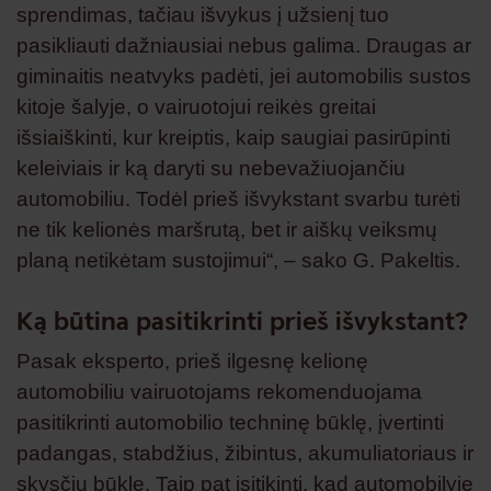
sprendimas, tačiau išvykus į užsienį tuo
pasikliauti dažniausiai nebus galima. Draugas ar
giminaitis neatvyks padėti, jei automobilis sustos
kitoje šalyje, o vairuotojui reikės greitai
išsiaiškinti, kur kreiptis, kaip saugiai pasirūpinti
keleiviais ir ką daryti su nebevažiuojančiu
automobiliu. Todėl prieš išvykstant svarbu turėti
ne tik kelionės maršrutą, bet ir aiškų veiksmų
planą netikėtam sustojimui“, – sako G. Pakeltis.
Ką būtina pasitikrinti prieš išvykstant?
Pasak eksperto, prieš ilgesnę kelionę
automobiliu vairuotojams rekomenduojama
pasitikrinti automobilio techninę būklę, įvertinti
padangas, stabdžius, žibintus, akumuliatoriaus ir
skysčių būklę. Taip pat įsitikinti, kad automobilyje