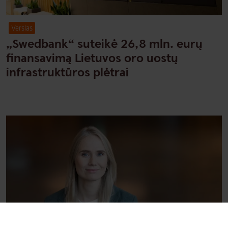
Verslas
„Swedbank“ suteikė 26,8 mln. eurų
finansavimą Lietuvos oro uostų
infrastruktūros plėtrai