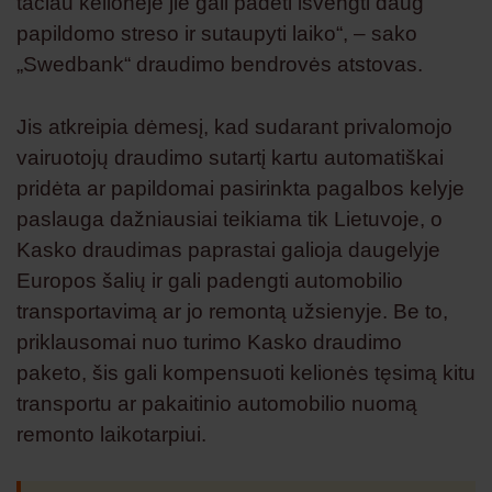
tačiau kelionėje jie gali padėti išvengti daug
papildomo streso ir sutaupyti laiko“, – sako
„Swedbank“ draudimo bendrovės atstovas.
Jis atkreipia dėmesį, kad sudarant privalomojo
vairuotojų draudimo sutartį kartu automatiškai
pridėta ar papildomai pasirinkta pagalbos kelyje
paslauga dažniausiai teikiama tik Lietuvoje, o
Kasko draudimas paprastai galioja daugelyje
Europos šalių ir gali padengti automobilio
transportavimą ar jo remontą užsienyje. Be to,
priklausomai nuo turimo Kasko draudimo
paketo, šis gali kompensuoti kelionės tęsimą kitu
transportu ar pakaitinio automobilio nuomą
remonto laikotarpiui.