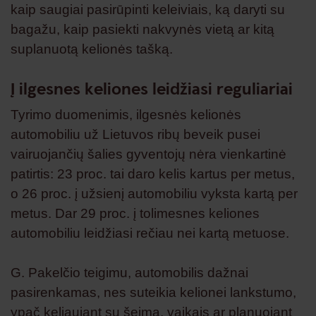
kaip saugiai pasirūpinti keleiviais, ką daryti su
bagažu, kaip pasiekti nakvynės vietą ar kitą
suplanuotą kelionės tašką.
Į ilgesnes keliones leidžiasi reguliariai
Tyrimo duomenimis, ilgesnės kelionės
automobiliu už Lietuvos ribų beveik pusei
vairuojančių šalies gyventojų nėra vienkartinė
patirtis: 23 proc. tai daro kelis kartus per metus,
o 26 proc. į užsienį automobiliu vyksta kartą per
metus. Dar 29 proc. į tolimesnes keliones
automobiliu leidžiasi rečiau nei kartą metuose.
G. Pakelčio teigimu, automobilis dažnai
pasirenkamas, nes suteikia kelionei lankstumo,
ypač keliaujant su šeima, vaikais ar planuojant