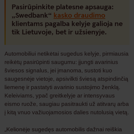
Pasirūpinkite platesne apsauga:
„Swedbank“
kasko draudimo
klientams pagalba kelyje galioja ne
tik Lietuvoje, bet ir užsienyje.
Automobiliui netikėtai sugedus kelyje, pirmiausia
reikėtų pasirūpinti saugumu: įjungti avarinius
šviesos signalus, jei įmanoma, sustoti kuo
saugesnėje vietoje, apsivilkti šviesą atspindinčią
liemenę ir pastatyti avarinio sustojimo ženklą.
Keleiviams, ypač greitkelyje ar intensyvaus
eismo ruože, saugiau pasitraukti už atitvarų arba
į kitą vnuo važiuojamosios dalies nutolusią vietą.
„Kelionėje sugedęs automobilis dažnai reiškia