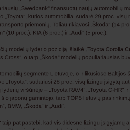
ariausių „Swedbank“ finansuotų naujų automobilių ma
ko „Toyota“, kurios automobiliai sudarė 29 proc. visų 
ransporto priemonių. Toliau rikiavosi „Škoda“ (14 proc
 (10 proc.), KIA (6 proc.) ir „Audi“ (5 proc.).
ių modelių lyderio poziciją išlaikė „Toyota Corolla C
is Cross“, o tarp „Škoda“ modelių populiariausias bu
mobilių segmente Lietuvoje, o ir likusiose Baltijos š
 „Toyota“, sudariusi 28 proc. visų lizingu įsigytų au
 lyderių viršūnėje – „Toyota RAV4“, „Toyota C-HR“ ir
e šio japonų gamintojo, tarp TOP5 lietuvių pasirinkim
“, BMW, „Škoda“ ir „Audi“.
taip pat pastebi, kad vis didesnė lizingu įsigyjamų 