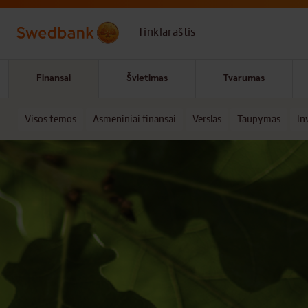
Skip to main content
Tinklaraštis
Finansai
Švietimas
Tvarumas
Visos temos
Asmeniniai finansai
Verslas
Taupymas
In