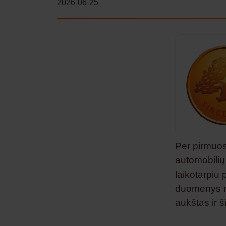
2026-06-25
Per pirmuo
automobilių 
laikotarpiu
duomenys ro
aukštas ir š