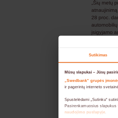
„Šių metų pr
atnaujinimą
28 proc. dau
automobilių 
įsigyjamo au
automobilių 
metus iš ei
automobili
Sutikimas
Gyventoj
Mūsų slapukai – Jūsų pasiri
„Swedbank“ 
„Swedbank“ grupės įmonė
automobilių
ir pagerintų interneto sveta
finansavo u
Spustelėdami „Sutinku“ sutin
lizingo port
Pasirenkamuosius slapukus ta
naudojimo puslapyje
.
Palyginus 2