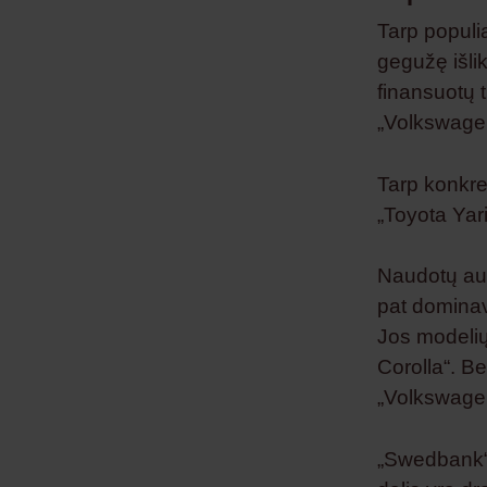
Tarp populi
gegužę išli
finansuotų t
„Volkswagen“
Tarp konkreč
„Toyota Yar
Naudotų auto
pat dominavo
Jos modelių
Corolla“. B
„Volkswagen
„Swedbank“ 