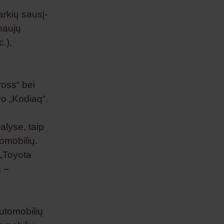
rkių sausį-
naujų
.),
ross“ bei
vo „Kodiaq“.
alyse, taip
tomobilių.
 „Toyota
ų –
automobilių