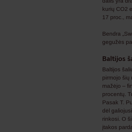
dalis yra d
kurių CO2 em
17 proc., m
Bendra „Swe
gegužės pab
Baltijos 
Baltijos šal
pirmojo šių 
mažėjo – fi
procentų. Tu
Pasak T. Pu
dėl galiojus
rinkosi. O 
įtakos pard