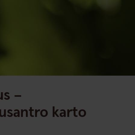
us –
usantro karto