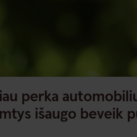
iau perka automobili
mtys išaugo beveik p