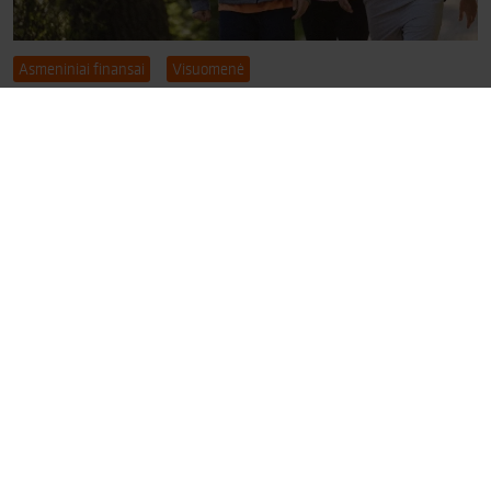
Asmeniniai finansai
Visuomenė
„Swedbank“: vidurinioji klasė Lietuvoje
per metus išaugo iki 57 procentų
Footer
Pranešimai spaudai
Skaičiuoklės
Žodynėlis
Kontaktai
Slapukai
Apie „Swedbank“
Atlyginimo skaičiuoklė