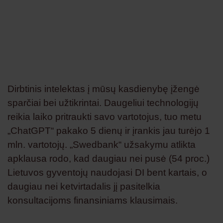
Dirbtinis intelektas į mūsų kasdienybę įžengė
sparčiai bei užtikrintai. Daugeliui technologijų
reikia laiko pritraukti savo vartotojus, tuo metu
„ChatGPT“ pakako 5 dienų ir įrankis jau turėjo 1
mln. vartotojų. „Swedbank“ užsakymu atlikta
apklausa rodo, kad daugiau nei pusė (54 proc.)
Lietuvos gyventojų naudojasi DI bent kartais, o
daugiau nei ketvirtadalis jį pasitelkia
konsultacijoms finansiniams klausimais.