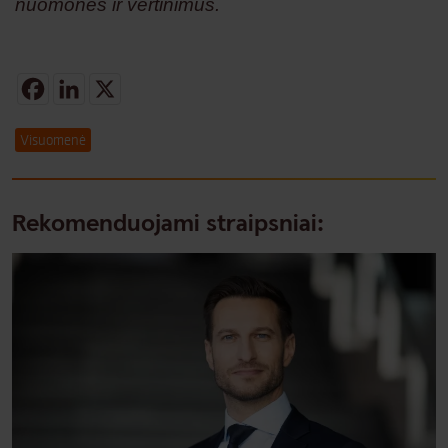
nuomones ir vertinimus.
Facebook
LinkedIn
X
Visuomenė
Rekomenduojami straipsniai: