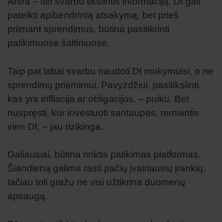
Antra – itin svarbu tikslintis informaciją. DI gali
pateikti apibendrintą atsakymą, bet prieš
priimant sprendimus, būtina pasitikrinti
patikimuose šaltiniuose.
Taip pat labai svarbu naudoti DI mokymuisi, o ne
sprendimų priėmimui. Pavyzdžiui, pasitikslinti,
kas yra infliacija ar obligacijos, – puiku. Bet
nuspręsti, kur investuoti santaupas, remiantis
vien DI, – jau rizikinga.
Galiausiai, būtina rinktis patikimas platformas.
Šiandieną galima rasti pačių įvairiausių įrankių,
tačiau toli gražu ne visi užtikrina duomenų
apsaugą.