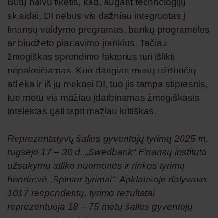
Būtų naivu tikėtis, kad, augant technologijų
sklaidai, DI nebus vis dažniau integruotas į
finansų valdymo programas, bankų programėles
ar biudžeto planavimo įrankius. Tačiau
žmogiškas sprendimo faktorius turi išlikti
nepakeičiamas. Kuo daugiau mūsų užduočių
atlieka ir iš jų mokosi DI, tuo jis tampa stipresnis,
tuo metu vis mažiau įdarbinamas žmogiškasis
intelektas gali tapti mažiau kritiškas.
Reprezentatyvų šalies gyventojų tyrimą 2025 m.
rugsėjo 17 – 30 d. „Swedbank“ Finansų instituto
užsakymu atliko nuomonės ir rinkos tyrimų
bendrovė „Spinter tyrimai“. Apklausoje dalyvavo
1017 respondentų, tyrimo rezultatai
reprezentuoja 18 – 75 metų šalies gyventojų