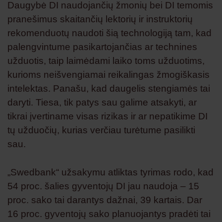
Daugybė DI naudojančių žmonių bei DI temomis
pranešimus skaitančių lektorių ir instruktorių
rekomenduotų naudoti šią technologiją tam, kad
palengvintume pasikartojančias ar technines
užduotis, taip laimėdami laiko toms užduotims,
kurioms neišvengiamai reikalingas žmogiškasis
intelektas. Panašu, kad daugelis stengiamės tai
daryti. Tiesa, tik patys sau galime atsakyti, ar
tikrai įvertiname visas rizikas ir ar nepatikime DI
tų užduočių, kurias verčiau turėtume pasilikti
sau.
„Swedbank“ užsakymu atliktas tyrimas rodo, kad
54 proc. šalies gyventojų DI jau naudoja – 15
proc. sako tai darantys dažnai, 39 kartais. Dar
16 proc. gyventojų sako planuojantys pradėti tai