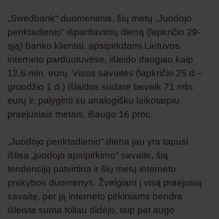
„Swedbank“ duomenimis, šių metų „Juodojo
penktadienio“ išpardavimų dieną (lapkričio 29-
ąją) banko klientai, apsipirkdami Lietuvos
interneto parduotuvėse, išleido daugiau kaip
12,6 mln. eurų. Visos savaitės (lapkričio 25 d.–
gruodžio 1 d.) išlaidos sudarė beveik 71 mln.
eurų ir, palyginti su analogišku laikotarpiu
praėjusiais metais, išaugo 16 proc.
„Juodojo penktadienio“ diena jau yra tapusi
ištisa „juodojo apsipirkimo“ savaite, šią
tendenciją patvirtina ir šių metų interneto
prekybos duomenys. Žvelgiant į visą praėjusią
savaitę, per ją interneto pirkiniams bendra
išleista suma toliau didėjo, taip pat augo