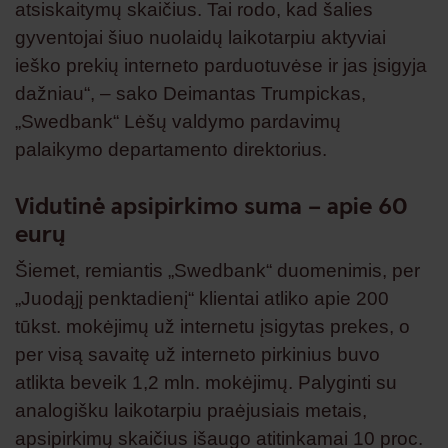
atsiskaitymų skaičius. Tai rodo, kad šalies
gyventojai šiuo nuolaidų laikotarpiu aktyviai
ieško prekių interneto parduotuvėse ir jas įsigyja
dažniau“, – sako Deimantas Trumpickas,
„Swedbank“ Lėšų valdymo pardavimų
palaikymo departamento direktorius.
Vidutinė apsipirkimo suma – apie 60
eurų
Šiemet, remiantis „Swedbank“ duomenimis, per
„Juodąjį penktadienį“ klientai atliko apie 200
tūkst. mokėjimų už internetu įsigytas prekes, o
per visą savaitę už interneto pirkinius buvo
atlikta beveik 1,2 mln. mokėjimų. Palyginti su
analogišku laikotarpiu praėjusiais metais,
apsipirkimų skaičius išaugo atitinkamai 10 proc.