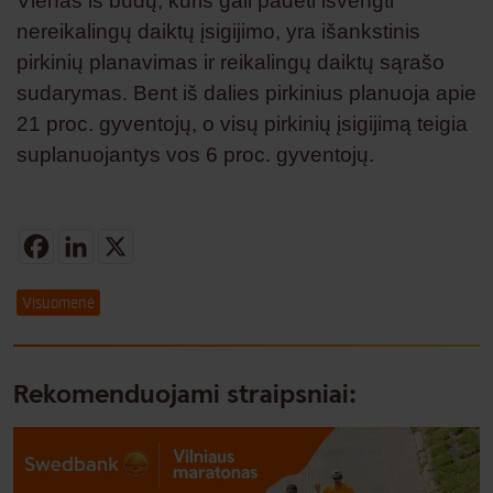
Vienas iš būdų, kuris gali padėti išvengti
nereikalingų daiktų įsigijimo, yra išankstinis
pirkinių planavimas ir reikalingų daiktų sąrašo
sudarymas. Bent iš dalies pirkinius planuoja apie
21 proc. gyventojų, o visų pirkinių įsigijimą teigia
suplanuojantys vos 6 proc. gyventojų.
Facebook
LinkedIn
X
Visuomenė
Rekomenduojami straipsniai: