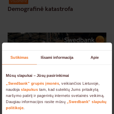
Visuomenė
Demografinė katastrofa
Sutikimas
Išsami informacija
Apie
Mūsų slapukai – Jūsų pasirinkimai
„Swedbank“ grupės įmonės
, veikiančios Lietuvoje,
naudoja
slapukus
tam, kad suteiktų Jums pritaikytą
naršymo patirtį ir pagerintų interneto svetainės veikimą.
Daugiau informacijos rasite mūsų
„Swedbank“ slapukų
politikoje
.