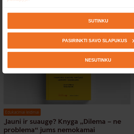
5–7 m. vaikams
Kai kurie slapukai yra būtini šios svetainės veikimui ir jų 
teisėtu interesu, todėl Jūsų sutikimo neprašoma. Šioje svetai
SUTINKU
šalių slapukai.
PASIRINKTI SAVO SLAPUKUS
NESUTINKU
Edukaciniai leidiniai
Jauni ir suaugę? Knyga „Dilema – ne
problema“ jums nemokamai