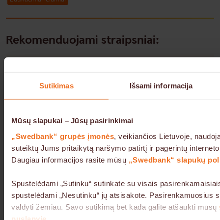
Rekomenduojami straipsniai:
Sutikimas
Išsami informacija
Mūsų slapukai – Jūsų pasirinkimai
„Swedbank“ grupės įmonės
, veikiančios Lietuvoje, naudoj
suteiktų Jums pritaikytą naršymo patirtį ir pagerintų internet
Daugiau informacijos rasite mūsų
„Swedbank“ slapukų poli
Spustelėdami „Sutinku“ sutinkate su visais pasirenkamaisiai
Edukaciniai leidiniai
Asmeniniai finansai
spustelėdami „Nesutinku“ jų atsisakote. Pasirenkamuosius sl
„Pinigai ir kiti Gilučių šeimos reikalai“ –
valdyti žemiau. Savo sutikimą bet kada galite atšaukti mūsų
finansinės edukacijos užduočių knyga
puslapyje
.