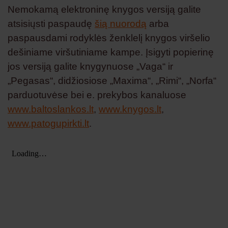
Nemokamą elektroninę knygos versiją galite
atsisiųsti paspaudę
šią nuorodą
arba
paspausdami rodyklės ženklelį knygos viršelio
dešiniame viršutiniame kampe. Įsigyti popierinę
jos versiją galite knygynuose „Vaga“ ir
„Pegasas“, didžiosiose „Maxima“, „Rimi“, „Norfa“
parduotuvėse bei e. prekybos kanaluose
www.baltoslankos.lt
,
www.knygos.lt
,
www.patogupirkti.lt
.