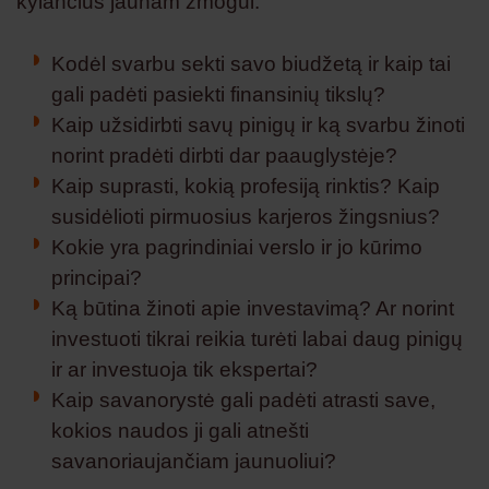
kylančius jaunam žmogui:
Kodėl svarbu sekti savo biudžetą ir kaip tai
gali padėti pasiekti finansinių tikslų?
Kaip užsidirbti savų pinigų ir ką svarbu žinoti
norint pradėti dirbti dar paauglystėje?
Kaip suprasti, kokią profesiją rinktis? Kaip
susidėlioti pirmuosius karjeros žingsnius?
Kokie yra pagrindiniai verslo ir jo kūrimo
principai?
Ką būtina žinoti apie investavimą? Ar norint
investuoti tikrai reikia turėti labai daug pinigų
ir ar investuoja tik ekspertai?
Kaip savanorystė gali padėti atrasti save,
kokios naudos ji gali atnešti
savanoriaujančiam jaunuoliui?