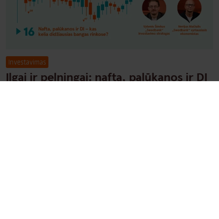
Investavimas
Ilgai ir pelningai: nafta, palūkanos ir DI
– kas kelia didžiausias bangas rinkose?
Footer
Pranešimai spaudai
Skaičiuoklės
Žodynėlis
Kontaktai