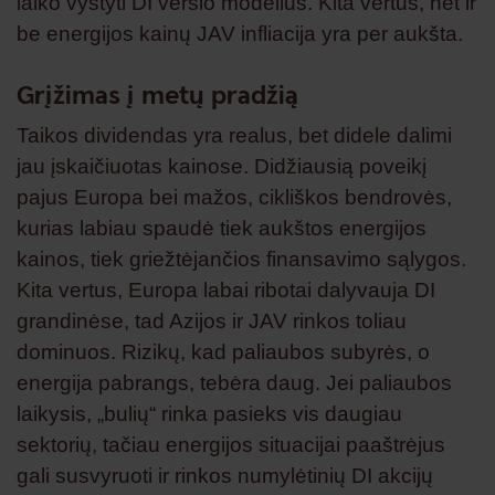
laiko vystyti DI verslo modelius. Kita vertus, net ir
be energijos kainų JAV infliacija yra per aukšta.
Grįžimas į metų pradžią
Taikos dividendas yra realus, bet didele dalimi
jau įskaičiuotas kainose. Didžiausią poveikį
pajus Europa bei mažos, cikliškos bendrovės,
kurias labiau spaudė tiek aukštos energijos
kainos, tiek griežtėjančios finansavimo sąlygos.
Kita vertus, Europa labai ribotai dalyvauja DI
grandinėse, tad Azijos ir JAV rinkos toliau
dominuos. Rizikų, kad paliaubos subyrės, o
energija pabrangs, tebėra daug. Jei paliaubos
laikysis, „bulių“ rinka pasieks vis daugiau
sektorių, tačiau energijos situacijai paaštrėjus
gali susvyruoti ir rinkos numylėtinių DI akcijų