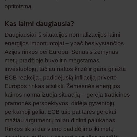
optimizmą.
Kas laimi daugiausia?
Daugiausiai iš situacijos normalizacijos laimi
energijos importuotojai – ypač besivystančios
Azijos rinkos bei Europa. Senasis žemynas
metų pradžioje buvo itin mėgstamas
investuotojų, tačiau naftos krizė ir gana griežta
ECB reakcija į padidėjusią infliaciją privertė
Europos rinkas atsilikti. Žemesnės energijos
kainos normalizuoja situaciją – gerėja tradicinės
pramonės perspektyvos, didėja gyventojų
perkamoji galia. ECB taip pat turės gerokai
mažiau argumentų toliau didinti palūkanas.
Rinkos tikisi dar vieno padidėjimo iki metų