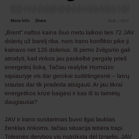
„Brent“ naftos kaina šiuo metu laikosi ties 72 JAV
dolerių už barelį riba, nors Irano konflikto pike ji
kainavo net 126 dolerius. Iš pirmo žvilgsnio gali
atrodyti, kad rinkos jau paskelbė pergalę prieš
energetinį šoką. Tačiau realybė Hormūzo
sąsiauryje vis dar gerokai sudėtingesnė – laivų
srautas dar tik pradeda atsigauti. Ar jau tikrai
energetikos krizė baigėsi ir kas iš to laimėtų
daugiausia?
JAV ir Irano susitarimas buvo ilgai lauktas
ženklas rinkoms, tačiau situacija tebėra trapi.
Tolesnės derybos vis nutrūksta dėl Izraelio, JAV