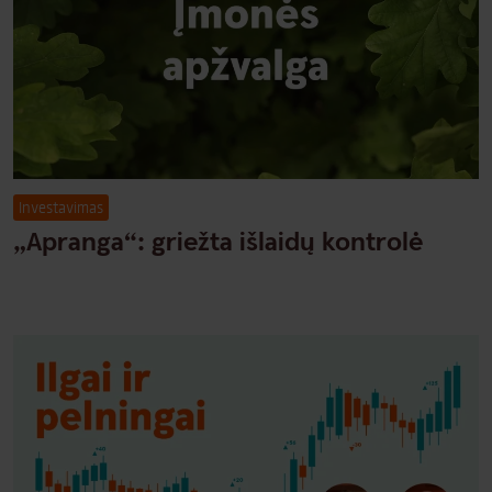
Investavimas
„Apranga“: griežta išlaidų kontrolė