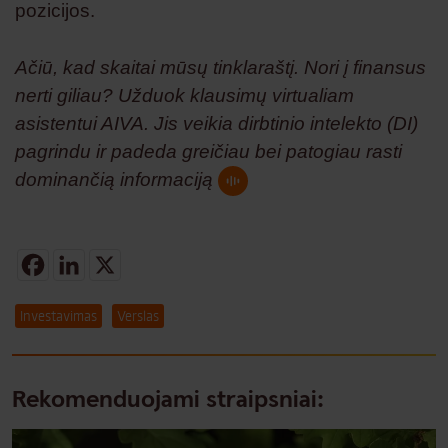
pozicijos.
Ačiū, kad skaitai mūsų tinklaraštį. Nori į finansus
nerti giliau? Užduok klausimų virtualiam
asistentui AIVA. Jis veikia dirbtinio intelekto (DI)
pagrindu ir padeda greičiau bei patogiau rasti
dominančią informaciją
Facebook
LinkedIn
X
Investavimas
Verslas
Rekomenduojami straipsniai: