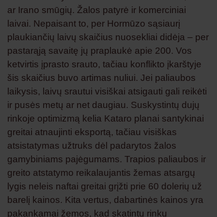
ar Irano smūgių. Žalos patyrė ir komerciniai
laivai. Nepaisant to, per Hormūzo sąsiaurį
plaukiančių laivų skaičius nuosekliai didėja – per
pastarąją savaitę jų praplaukė apie 200. Vos
ketvirtis įprasto srauto, tačiau konflikto įkarštyje
šis skaičius buvo artimas nuliui. Jei paliaubos
laikysis, laivų srautui visiškai atsigauti gali reikėti
ir pusės metų ar net daugiau. Suskystintų dujų
rinkoje optimizmą kelia Kataro planai santykinai
greitai atnaujinti eksportą, tačiau visiškas
atsistatymas užtruks dėl padarytos žalos
gamybiniams pajėgumams. Trapios paliaubos ir
greito atstatymo reikalaujantis žemas atsargų
lygis neleis naftai greitai grįžti prie 60 dolerių už
barelį kainos. Kita vertus, dabartinės kainos yra
pakankamai žemos, kad skatintų rinkų