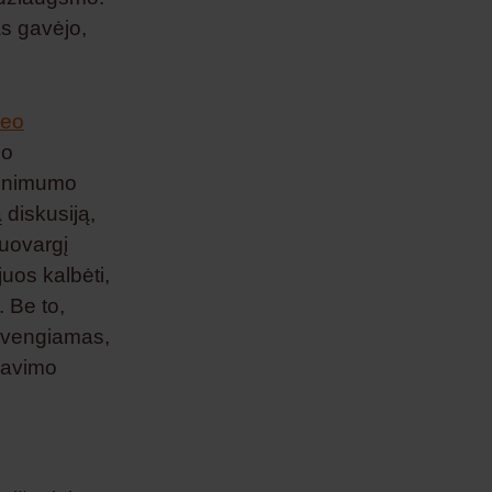
as gavėjo,
deo
mo
 minimumo
 diskusiją,
nuovargį
juos kalbėti,
. Be to,
išvengiamas,
ravimo