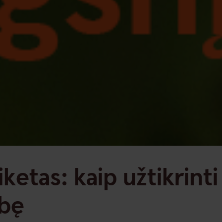
ketas: kaip užtikrint
ybę