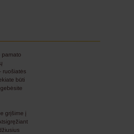
 – pamato
sų
– ruošiatės
ekiate būti
r gebėsite
e grįšime į
Atsigręžiant
džiusius