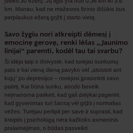
įveikti 30 ežerų. Jų ilgis yra nuo 0.36 km iki 3.6
km. Manau, kad ne mažesnis fizinis iššūkis bus
perplaukus ežerą grįžti į starto vietą.
Savo žygiu nori atkreipti dėmesį į
emocinę gerovę, renki lėšas „Jaunimo
linijai“ paremti, kodėl tau tai svarbu?
Ši idėja taip ir išsivystė, kad turėjau sunkumų
pats ir kai vieną dieną pavyko vėl „atsistoti ant
kojų“ po depresijos – norėjosi įprasminti savo
patirtį. Kai būna sunku, atrodo beveik
neįmanoma patikėti, kad gali dalykai pagerėti,
kad gyvenimas turi šansą vėl grįžti į normalias
vėžes. Turėjau perlipti per save ir suprasti, kad
kreiptis į psichologą nėra kažkoks asmeninis
pralaimėjimas, o būdas pasveikti.