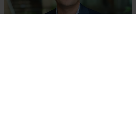
Karjera
Verslas
Šiandien organizacijos auga tiek, kiek
auga darbuotojai: kodėl vien mokymų
neužtenka?