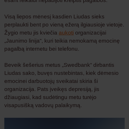
esant reikalui nepabijoti kreiptis pagalbos.
Visą liepos mėnesį kasdien Liudas sieks
perplaukti bent po vieną ežerą ilgiausioje vietoje.
Žygio metu jis kviečia
aukoti
organizacijai
„Jaunimo linija“, kuri teikia nemokamą emocinę
pagalbą internetu bei telefonu.
Beveik šešerius metus „Swedbank“ dirbantis
Liudas sako, buvęs nustebintas, kiek dėmesio
emocinei darbuotojų sveikatai skiria ši
organizacija. Pats įveikęs depresiją, jis
džiaugiasi, kad sudėtingu metu turėjo
visapusišką vadovų palaikymą.