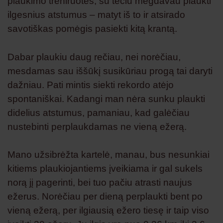
plaukimo treniruotes, su tėčiu mėgdavau plaukti
ilgesnius atstumus – matyt iš to ir atsirado
savotiškas pomėgis pasiekti kitą krantą.
Dabar plaukiu daug rečiau, nei norėčiau,
mesdamas sau iššūkį susikūriau progą tai daryti
dažniau. Pati mintis siekti rekordo atėjo
spontaniškai. Kadangi man nėra sunku plaukti
didelius atstumus, pamaniau, kad galėčiau
nustebinti perplaukdamas ne vieną ežerą.
Mano užsibrėžta kartelė, manau, bus nesunkiai
kitiems plaukiojantiems įveikiama ir gal sukels
norą jį pagerinti, bei tuo pačiu atrasti naujus
ežerus. Norėčiau per dieną perplaukti bent po
vieną ežerą, per ilgiausią ežero tiesę ir taip viso