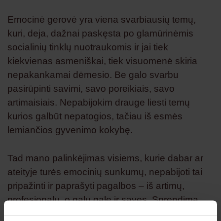
Emocinė gerovė yra viena svarbiausių temų,
kuri, deja, dažnai paskęsta po glamūrinėmis
socialinių tinklų nuotraukomis ir jai tiek
kiekvienas asmeniškai, tiek visuomenė skiria
nepakankamai dėmesio. Be galo svarbu
pasirūpinti savimi, savo poreikiais, savo
artimaisiais. Nepabijokim drauge liesti temų
kurios galbūt nepatogios, tačiau iš esmės
lemiančios gyvenimo kokybę.
Tad mano palinkėjimas visiems, kurie dabar ar
ateityje turės emocinių sunkumų, nepabijoti tai
pripažinti ir paprašyti pagalbos – iš artimų,
profesionalų, o galų gale ir savęs. Sprendimą
sveikti, galiausiai juk turi priimti pats, tad man šis