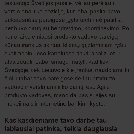
testuotojo Švedijos pusėje, vėliau perėjau į
verslo analitiko poziciją, kur labai pasitarnavo
ankstesnėse pareigose įgyta techninė patirtis,
bet buvo daugiau bendravimo, koordinavimo. Po
kurio laiko ėmiausi produkto vadovo pareigų –
kūriau įrankius skirtus, klientų grįžtamajam ryšiui
skaitmeniniuose kanaluose rinkti, analizuoti ir
atvaizduoti. Labai smagu matyti, kad tiek
Švedijoje, tiek Lietuvoje šie įrankiai naudojami iki
šiol. Dabar savo pareigose derinu produkto
vadovo ir verslo analitiko patirtį, esu Agile
produkto vadovas, mano darbas susijęs su
mokėjimais ir internetine bankininkyste.
Kas kasdieniame tavo darbe tau
labiausiai patinka, teikia daugiausia