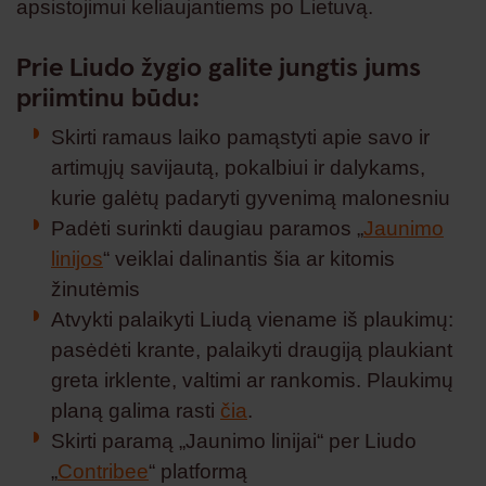
apsistojimui keliaujantiems po Lietuvą.
Prie Liudo žygio galite jungtis jums
priimtinu būdu:
Skirti ramaus laiko pamąstyti apie savo ir
artimųjų savijautą, pokalbiui ir dalykams,
kurie galėtų padaryti gyvenimą malonesniu
Padėti surinkti daugiau paramos „
Jaunimo
linijos
“ veiklai dalinantis šia ar kitomis
žinutėmis
Atvykti palaikyti Liudą viename iš plaukimų:
pasėdėti krante, palaikyti draugiją plaukiant
greta irklente, valtimi ar rankomis. Plaukimų
planą galima rasti
čia
.
Skirti paramą „Jaunimo linijai“ per Liudo
„
Contribee
“ platformą