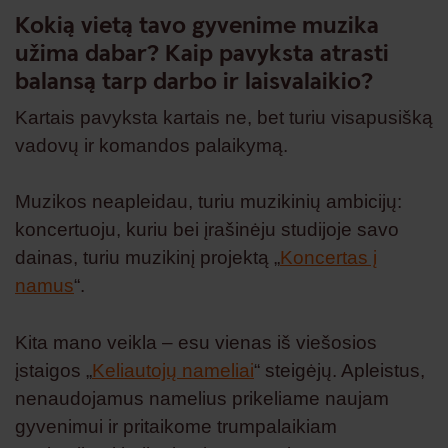
Kokią vietą tavo gyvenime muzika
užima dabar? Kaip pavyksta atrasti
balansą tarp darbo ir laisvalaikio?
Kartais pavyksta kartais ne, bet turiu visapusišką
vadovų ir komandos palaikymą.
Muzikos neapleidau, turiu muzikinių ambicijų:
koncertuoju, kuriu bei įrašinėju studijoje savo
dainas, turiu muzikinį projektą „
Koncertas į
namus
“.
Kita mano veikla – esu vienas iš viešosios
įstaigos „
Keliautojų nameliai
“ steigėjų. Apleistus,
nenaudojamus namelius prikeliame naujam
gyvenimui ir pritaikome trumpalaikiam