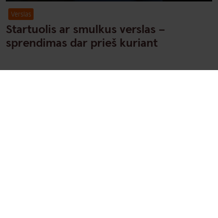
Verslas
Startuolis ar smulkus verslas –
sprendimas dar prieš kuriant
Verslas