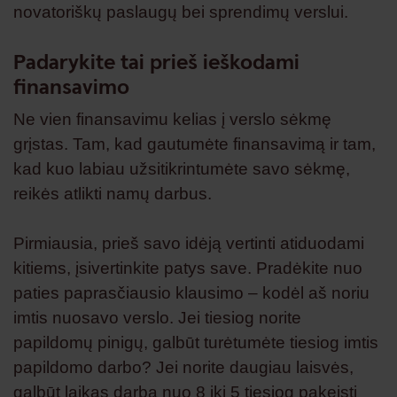
novatoriškų paslaugų bei sprendimų verslui.
Padarykite tai prieš ieškodami
finansavimo
Ne vien finansavimu kelias į verslo sėkmę
grįstas. Tam, kad gautumėte finansavimą ir tam,
kad kuo labiau užsitikrintumėte savo sėkmę,
reikės atlikti namų darbus.
Pirmiausia, prieš savo idėją vertinti atiduodami
kitiems, įsivertinkite patys save. Pradėkite nuo
paties paprasčiausio klausimo – kodėl aš noriu
imtis nuosavo verslo. Jei tiesiog norite
papildomų pinigų, galbūt turėtumėte tiesiog imtis
papildomo darbo? Jei norite daugiau laisvės,
galbūt laikas darbą nuo 8 iki 5 tiesiog pakeisti