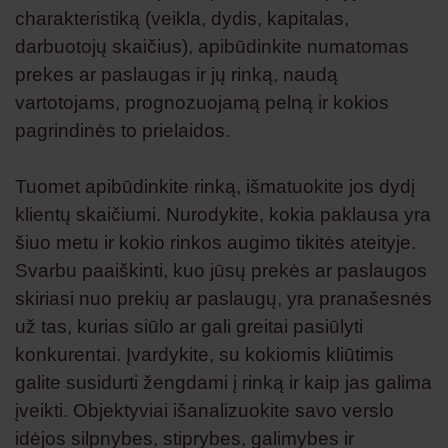
charakteristiką (veikla, dydis, kapitalas,
darbuotojų skaičius), apibūdinkite numatomas
prekes ar paslaugas ir jų rinką, naudą
vartotojams, prognozuojamą pelną ir kokios
pagrindinės to prielaidos.
Tuomet apibūdinkite rinką, išmatuokite jos dydį
klientų skaičiumi. Nurodykite, kokia paklausa yra
šiuo metu ir kokio rinkos augimo tikitės ateityje.
Svarbu paaiškinti, kuo jūsų prekės ar paslaugos
skiriasi nuo prekių ar paslaugų, yra pranašesnės
už tas, kurias siūlo ar gali greitai pasiūlyti
konkurentai. Įvardykite, su kokiomis kliūtimis
galite susidurti žengdami į rinką ir kaip jas galima
įveikti. Objektyviai išanalizuokite savo verslo
idėjos silpnybes, stiprybes, galimybes ir