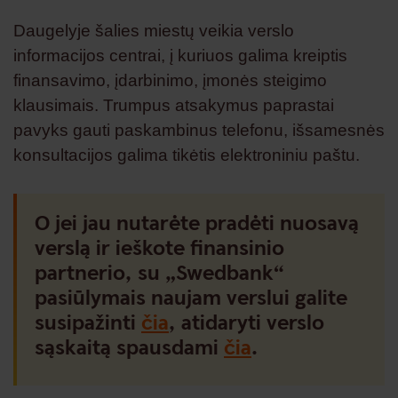
Daugelyje šalies miestų veikia verslo
informacijos centrai, į kuriuos galima kreiptis
finansavimo, įdarbinimo, įmonės steigimo
klausimais. Trumpus atsakymus paprastai
pavyks gauti paskambinus telefonu, išsamesnės
konsultacijos galima tikėtis elektroniniu paštu.
O jei jau nutarėte pradėti nuosavą
verslą ir ieškote finansinio
partnerio, su „Swedbank“
pasiūlymais naujam verslui galite
susipažinti
čia
, atidaryti verslo
sąskaitą spausdami
čia
.