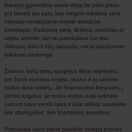
Bandyti įgyvendinti verslo idėją be jokio plano
yra beveik tas pats, kas mėginti reikiamą vietą
niekada nematytame mieste atrasti be
žemėlapio. Reikiamą vietą, tikėtina, anksčiau ar
vėliau atrasite, bet tai pareikalaus kur kas
didesnių laiko ir kitų sąnaudų, nei tą darytumėte
tinkamai pasirengę.
Žinoma, kelių tomų epopėjos tikrai neprireiks,
bet žinoti esmines kryptis, tikslus ir jų siekimo
būdus tikrai reikėtų. Jei finansavimo kreipsitės į
verslo angelus, jie norės matyti, kaip ketinate
vairuoti savo verslo laivą ir kaip aiškiai suvokiate
tiek strateginius, tiek finansinius aspektus.
Pirmiausia savo plane pateikite trumpą įmonės