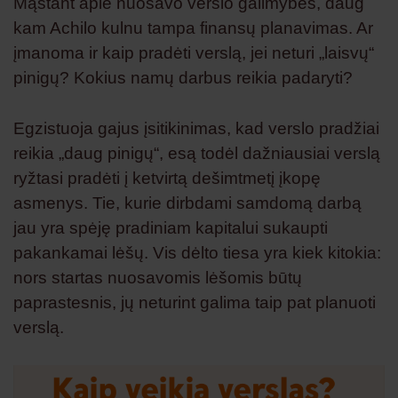
Mąstant apie nuosavo verslo galimybes, daug
kam Achilo kulnu tampa finansų planavimas. Ar
įmanoma ir kaip pradėti verslą, jei neturi „laisvų“
pinigų? Kokius namų darbus reikia padaryti?
Egzistuoja gajus įsitikinimas, kad verslo pradžiai
reikia „daug pinigų“, esą todėl dažniausiai verslą
ryžtasi pradėti į ketvirtą dešimtmetį įkopę
asmenys. Tie, kurie dirbdami samdomą darbą
jau yra spėję pradiniam kapitalui sukaupti
pakankamai lėšų. Vis dėlto tiesa yra kiek kitokia:
nors startas nuosavomis lėšomis būtų
paprastesnis, jų neturint galima taip pat planuoti
verslą.