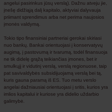
angelui pasirinkus jūsų verslą). Dažnu atveju jie,
įnešę didžiąją dalį kapitalo, aktyviai dalyvauja
priimant sprendimus arba net perima naujosios
įmonės valdymą.
Tokio tipo finansiniai partneriai gerokai skiriasi
nuo bankų. Bankai orientuojasi į konservatyvų
augimą, į pastovumą ir tvarumą, todėl finansuoja
ne tik didelę grąžą teikiančias įmones, bet ir
smulkųjį ir vidutinį verslą, verslą regionuose, taip
pat savivaldybės subsidijuojamą verslą bei tą,
kuris gauna paramą iš ES. Tuo metu verslo
angelai dažniausiai orientuojasi į sritis, kurios yra
imlios kapitalui ir kuriose yra didelio uždarbio
galimybė.