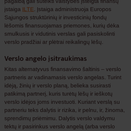
pagalbą gali suteikti valstybės įsteigta finansų
įstaiga
ILTE
. Įstaiga administruoja Europos
Sąjungos struktūrinių ir investicinių fondų
lėšomis finansuojamas priemones, kurių dėka
smulkusis ir vidutinis verslas gali pasiskolinti
verslo pradžiai ar plėtrai reikalingų lėšų.
Verslo angelo įsitraukimas
Kitas alternatyvus finansavimo šaltinis – verslo
partneris ar vadinamasis verslo angelas. Turint
idėją, žinių ir verslo planą, belieka susirasti
patikimą partnerį, kuris turėtų lėšų ir ieškotų
verslo idėjos joms investuoti. Kuriant verslą su
partneriu teks dalytis ir rizika, ir pelnu, ir, žinoma,
sprendimų priėmimu. Dalytis verslo valdymu
tektų ir pasirinkus verslo angelą (arba verslo