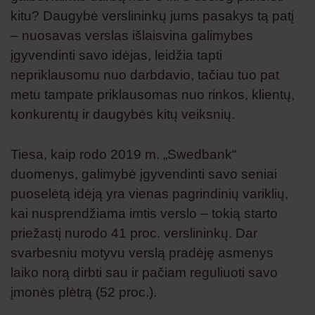
kitu? Daugybė verslininkų jums pasakys tą patį
– nuosavas verslas išlaisvina galimybes
įgyvendinti savo idėjas, leidžia tapti
nepriklausomu nuo darbdavio, tačiau tuo pat
metu tampate priklausomas nuo rinkos, klientų,
konkurentų ir daugybės kitų veiksnių.
Tiesa, kaip rodo 2019 m. „Swedbank“
duomenys, galimybė įgyvendinti savo seniai
puoselėtą idėją yra vienas pagrindinių variklių,
kai nusprendžiama imtis verslo – tokią starto
priežastį nurodo 41 proc. verslininkų. Dar
svarbesniu motyvu verslą pradėję asmenys
laiko norą dirbti sau ir pačiam reguliuoti savo
įmonės plėtrą (52 proc.).