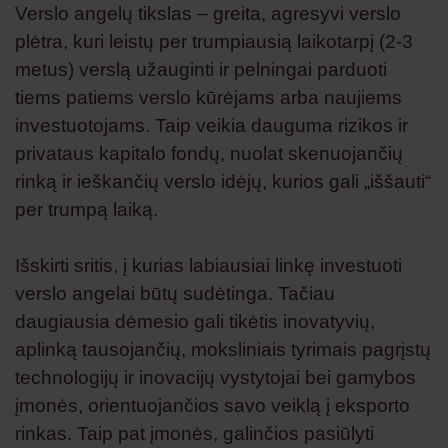
Verslo angelų tikslas – greita, agresyvi verslo
plėtra, kuri leistų per trumpiausią laikotarpį (2-3
metus) verslą užauginti ir pelningai parduoti
tiems patiems verslo kūrėjams arba naujiems
investuotojams. Taip veikia dauguma rizikos ir
privataus kapitalo fondų, nuolat skenuojančių
rinką ir ieškančių verslo idėjų, kurios gali „iššauti“
per trumpą laiką.
Išskirti sritis, į kurias labiausiai linkę investuoti
verslo angelai būtų sudėtinga. Tačiau
daugiausia dėmesio gali tikėtis inovatyvių,
aplinką tausojančių, moksliniais tyrimais pagrįstų
technologijų ir inovacijų vystytojai bei gamybos
įmonės, orientuojančios savo veiklą į eksporto
rinkas. Taip pat įmonės, galinčios pasiūlyti