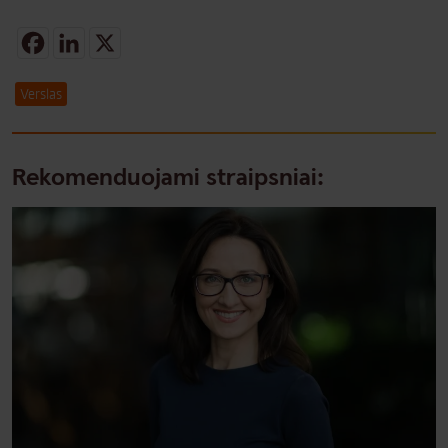
Facebook
LinkedIn
X
Verslas
Rekomenduojami straipsniai: