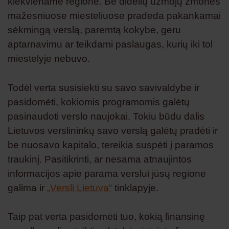
kiekviename regione. Be didelių užmojų žmonės
mažesniuose miesteliuose pradeda pakankamai
sėkmingą verslą, paremtą kokybe, geru
aptarnavimu ar teikdami paslaugas, kurių iki tol
miestelyje nebuvo.
Todėl verta susisiekti su savo savivaldybe ir
pasidomėti, kokiomis programomis galėtų
pasinaudoti verslo naujokai. Tokiu būdu dalis
Lietuvos verslininkų savo verslą galėtų pradėti ir
be nuosavo kapitalo, tereikia suspėti į paramos
traukinį. Pasitikrinti, ar nesama atnaujintos
informacijos apie parama verslui jūsų regione
galima ir
„Versli Lietuva“
tinklapyje.
Taip pat verta pasidomėti tuo, kokią finansinę