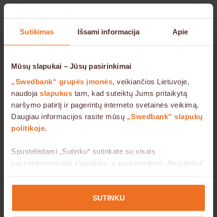
Sutikimas
Išsami informacija
Apie
Mūsų slapukai – Jūsų pasirinkimai
„Swedbank“ grupės įmonės
, veikiančios Lietuvoje,
naudoja
slapukus
tam, kad suteiktų Jums pritaikytą
naršymo patirtį ir pagerintų interneto svetainės veikimą.
Daugiau informacijos rasite mūsų
„Swedbank“ slapukų
politikoje
.
Spustelėdami „Sutinku“ sutinkate su visais
pasirenkamaisiais slapukais, o spustelėdami „Nesutinku“
jų atsisakote. Pasirenkamuosius slapukus taip pat galite
valdyti žemiau. Savo sutikimą bet kada galite atšaukti
mūsų
slapukų naudojimo puslapyje
.
SUTINKU