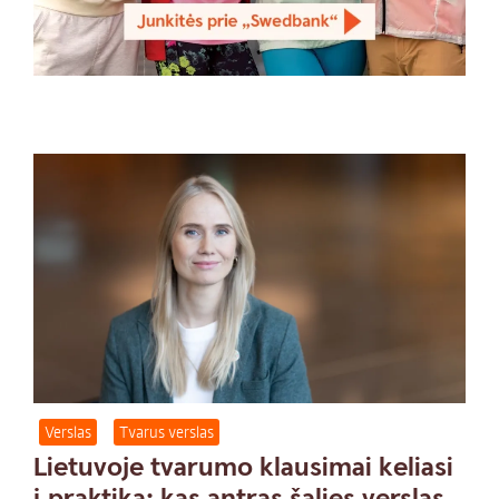
Verslas
Tvarus verslas
Lietuvoje tvarumo klausimai keliasi
į praktiką: kas antras šalies verslas