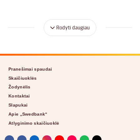
Rodyti daugiau
Footer
Pranešimai spaudai
Skaičiuoklės
Žodynėlis
Kontaktai
Slapukai
Apie „Swedbank“
Atlyginimo skaičiuoklė