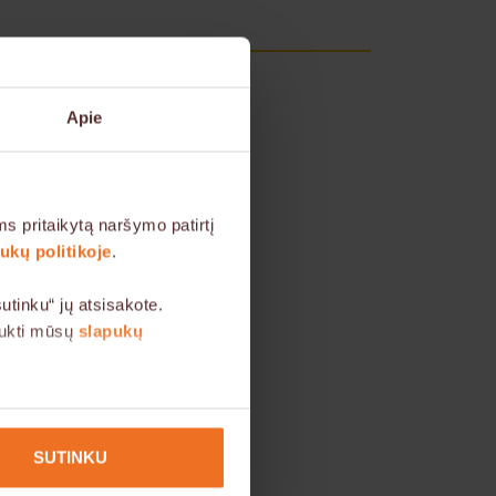
Apie
s pritaikytą naršymo patirtį
kų politikoje
.
tinku“ jų atsisakote.
aukti mūsų
slapukų
u interesu, todėl Jūsų
SUTINKU