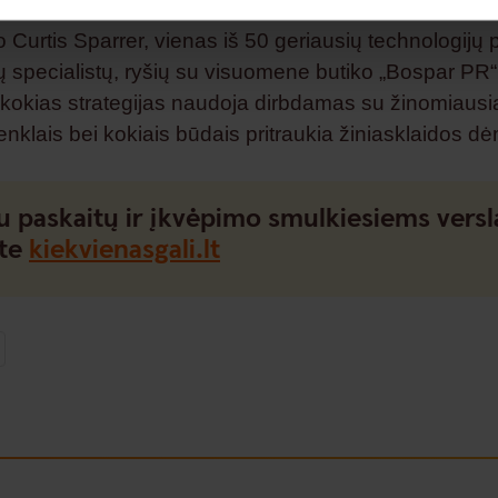
 Curtis Sparrer, vienas iš 50 geriausių technologijų
ių specialistų, ryšių su visuomene butiko „Bospar PR
, kokias strategijas naudoja dirbdamas su žinomiausi
enklais bei kokiais būdais pritraukia žiniasklaidos d
u paskaitų ir įkvėpimo smulkiesiems vers
ite
kiekvienasgali.lt
ok
kedIn
X