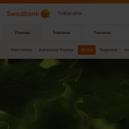
Skip to main content
Tinklaraštis
Finansai
Švietimas
Tvarumas
Visos temos
Asmeniniai finansai
Verslas
Taupymas
In