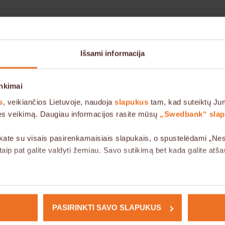
Išsami informacija
nkimai
s
, veikiančios Lietuvoje, naudoja
slapukus
tam, kad suteiktų Jum
inės veikimą. Daugiau informacijos rasite mūsų
„Swedbank“ slapu
kate su visais pasirenkamaisiais slapukais, o spustelėdami „Nesu
ip pat galite valdyti žemiau. Savo sutikimą bet kada galite atš
 šios svetainės veikimui ir jų naudojimas grindžiamas mūsų teisėt
etainėje naudojami trečiųjų šalių slapukai.
PASIRINKTI SAVO SLAPUKUS