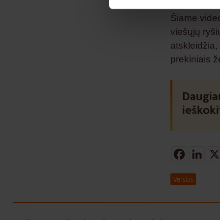
Šiame video
viešųjų ryš
atskleidžia
prekiniais ž
Daugia
ieškok
Facebo
Lin
Verslas