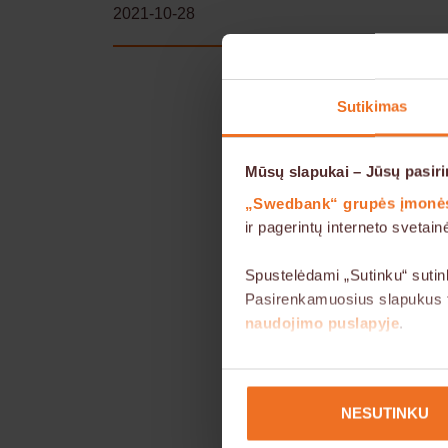
2021-10-28
Sutikimas
Mūsų slapukai – Jūsų pasiri
„Swedbank“ grupės įmonė
ir pagerintų interneto sveta
Spustelėdami „Sutinku“ sutin
Pasirenkamuosius slapukus ta
naudojimo puslapyje
.
Kai kurie slapukai yra būtini
sutikimo neprašoma. Šioje sv
NESUTINKU