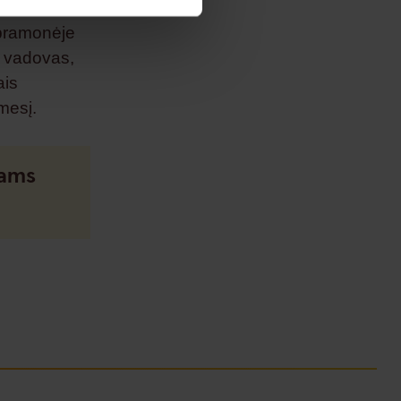
 pramonėje
“ vadovas,
ais
ėmesį.
lams