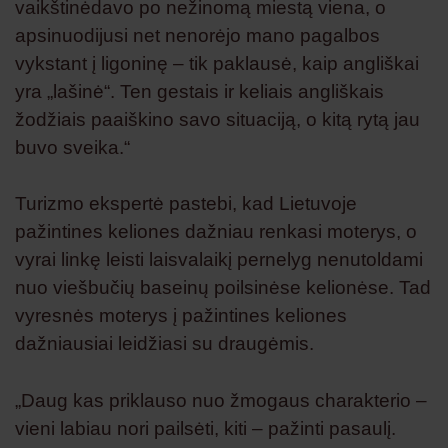
vaikštinėdavo po nežinomą miestą viena, o
apsinuodijusi net nenorėjo mano pagalbos
vykstant į ligoninę – tik paklausė, kaip angliškai
yra „lašinė“. Ten gestais ir keliais angliškais
žodžiais paaiškino savo situaciją, o kitą rytą jau
buvo sveika.“
Turizmo ekspertė pastebi, kad Lietuvoje
pažintines keliones dažniau renkasi moterys, o
vyrai linkę leisti laisvalaikį pernelyg nenutoldami
nuo viešbučių baseinų poilsinėse kelionėse. Tad
vyresnės moterys į pažintines keliones
dažniausiai leidžiasi su draugėmis.
„Daug kas priklauso nuo žmogaus charakterio –
vieni labiau nori pailsėti, kiti – pažinti pasaulį.