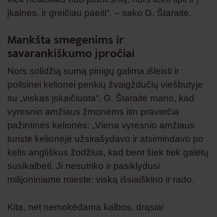
įkalnes, ir greičiau paeiti“, – sako G. Štaraitė.
Mankšta smegenims ir
savarankiškumo įpročiai
Nors solidžią sumą pinigų galima išleisti ir
poilsinei kelionei penkių žvaigždučių viešbutyje
su „viskas įskaičiuota“, G. Štaraitė mano, kad
vyresnio amžiaus žmonėms itin praverčia
pažintinės kelionės: „Viena vyresnio amžiaus
turistė kelionėje užsirašydavo ir atsimindavo po
kelis angliškus žodžius, kad bent šiek tiek galėtų
susikalbėti. Ji nesutriko ir pasiklydusi
milijoniniame mieste: viską išsiaiškino ir rado.
Kita, net nemokėdama kalbos, drąsiai