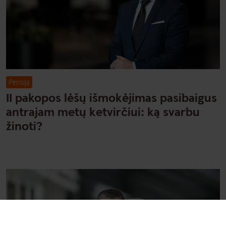
Pensija
II pakopos lėšų išmokėjimas pasibaigus
antrajam metų ketvirčiui: ką svarbu
žinoti?