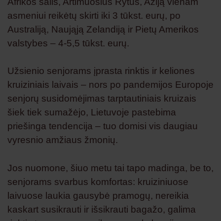
Afrikos šalis, Artimuosius Rytus, Aziją vienam
asmeniui reikėtų skirti iki 3 tūkst. eurų, po
Australiją, Naująją Zelandiją ir Pietų Amerikos
valstybes – 4-5,5 tūkst. eurų.
Užsienio senjorams įprasta rinktis ir keliones
kruiziniais laivais – nors po pandemijos Europoje
senjorų susidomėjimas tarptautiniais kruizais
šiek tiek sumažėjo, Lietuvoje pastebima
priešinga tendencija – tuo domisi vis daugiau
vyresnio amžiaus žmonių.
Jos nuomone, šiuo metu tai tapo madinga, be to,
senjorams svarbus komfortas: kruiziniuose
laivuose laukia gausybė pramogų, nereikia
kaskart susikrauti ir išsikrauti bagažo, galima