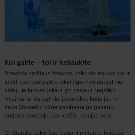
Kol galite – tol ir keliaukite
Pensinio amžiaus žmones kelionės traukia dar ir
todėl, kad jaunystėje, skirtingai nuo dabartinių
kartų, jie laisvai keliauti po pasaulį negalėjo.
Nežinia, ar dabartiniai jaunuoliai, kurie jau iki
savo 30-mečio būna pasibastę po pasaulį,
būdami pensijoje, dar veršis į naujas šalis.
G. Štaraitė sako, kad bėgant metams, keičiasi