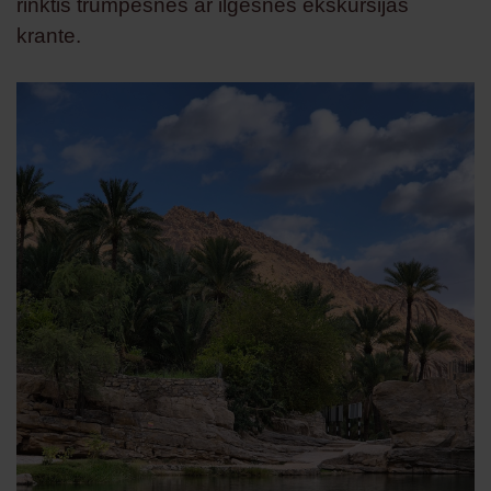
rinktis trumpesnes ar ilgesnes ekskursijas
krante.