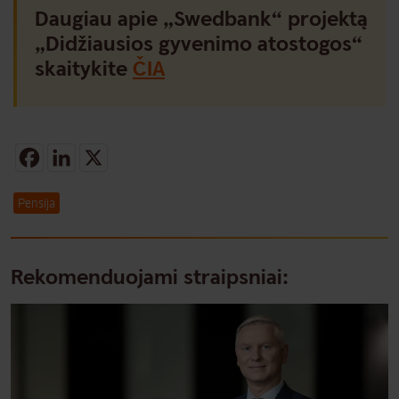
Daugiau apie „Swedbank“ projektą
„Didžiausios gyvenimo atostogos“
skaitykite
ČIA
Facebook
LinkedIn
X
Pensija
Rekomenduojami straipsniai: