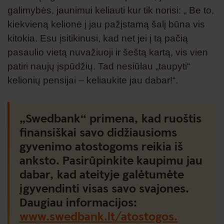
galimybės, jaunimui keliauti kur tik norisi: „ Be to,
kiekvieną kelionė į jau pažįstamą šalį būna vis
kitokia. Esu įsitikinusi, kad net jei į tą pačią
pasaulio vietą nuvažiuoji ir šeštą kartą, vis vien
patiri naujų įspūdžių. Tad nesiūlau „taupyti“
kelionių pensijai – keliaukite jau dabar!“.
„Swedbank“ primena, kad ruoštis
finansiškai savo didžiausioms
gyvenimo atostogoms reikia iš
anksto. Pasirūpinkite kaupimu jau
dabar, kad ateityje galėtumėte
įgyvendinti visas savo svajones.
Daugiau informacijos:
www.swedbank.lt/atostogos.