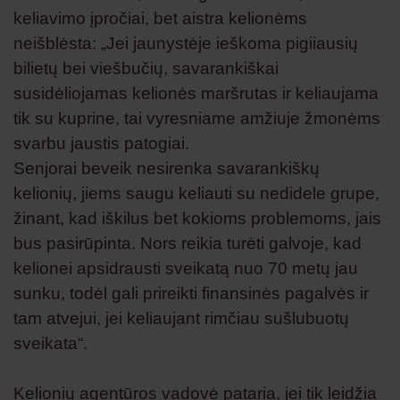
keliavimo įpročiai, bet aistra kelionėms
neišblėsta: „Jei jaunystėje ieškoma pigiiausių
bilietų bei viešbučių, savarankiškai
susidėliojamas kelionės maršrutas ir keliaujama
tik su kuprine, tai vyresniame amžiuje žmonėms
svarbu jaustis patogiai.
Senjorai beveik nesirenka savarankiškų
kelionių, jiems saugu keliauti su nedidele grupe,
žinant, kad iškilus bet kokioms problemoms, jais
bus pasirūpinta. Nors reikia turėti galvoje, kad
kelionei apsidrausti sveikatą nuo 70 metų jau
sunku, todėl gali prireikti finansinės pagalvės ir
tam atvejui, jei keliaujant rimčiau sušlubuotų
sveikata“.
Kelionių agentūros vadovė pataria, jei tik leidžia