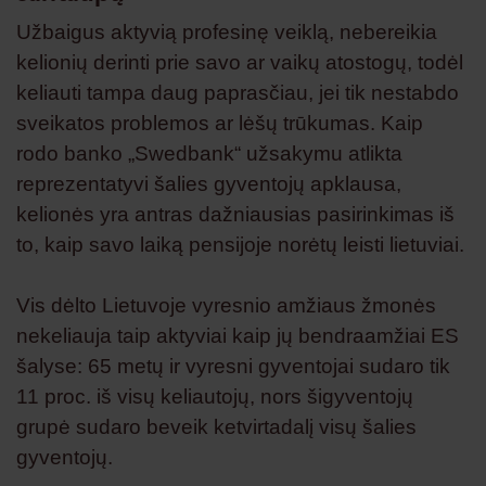
Užbaigus aktyvią profesinę veiklą, nebereikia
kelionių derinti prie savo ar vaikų atostogų, todėl
keliauti tampa daug paprasčiau, jei tik nestabdo
sveikatos problemos ar lėšų trūkumas. Kaip
rodo banko „Swedbank“ užsakymu atlikta
reprezentatyvi šalies gyventojų apklausa,
kelionės yra antras dažniausias pasirinkimas iš
to, kaip savo laiką pensijoje norėtų leisti lietuviai.
Vis dėlto Lietuvoje vyresnio amžiaus žmonės
nekeliauja taip aktyviai kaip jų bendraamžiai ES
šalyse: 65 metų ir vyresni gyventojai sudaro tik
11 proc. iš visų keliautojų, nors šigyventojų
grupė sudaro beveik ketvirtadalį visų šalies
gyventojų.