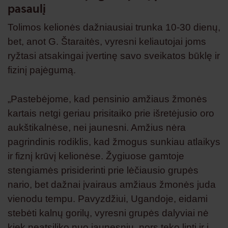
pasaulį
Tolimos kelionės dažniausiai trunka 10-30 dienų,
bet, anot G. Štaraitės, vyresni keliautojai joms
ryžtasi atsakingai įvertinę savo sveikatos būklę ir
fizinį pajėgumą.
„Pastebėjome, kad pensinio amžiaus žmonės
kartais netgi geriau prisitaiko prie išretėjusio oro
aukštikalnėse, nei jaunesni. Amžius nėra
pagrindinis rodiklis, kad žmogus sunkiau atlaikys
ir fiznį krūvį kelionėse. Žygiuose gamtoje
stengiamės prisiderinti prie lėčiausio grupės
nario, bet dažnai įvairaus amžiaus žmonės juda
vienodu tempu. Pavyzdžiui, Ugandoje, eidami
stebėti kalnų gorilų, vyresni grupės dalyviai nė
kiek neatsiliko nuo jaunesnių, nors teko lipti ir į