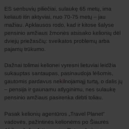
ES senbuvių piliečiai, sulaukę 65 metų, ima
keliauti itin aktyviai, nuo 70-75 metų – jau
mažiau. Apklausos rodo, kad ir kitose šalyse
pensinio amžiaus žmonės atsisako kelionių dėl
dviejų priežasčių: sveikatos problemų arba
pajamų trūkumo.
Dažnai tolimai kelionei vyresni lietuviai leidžia
sukauptas santaupas, pasinaudoja lėšomis,
gautomis pardavus nekilnojamąjį turtą, o dalis jų
– pensija ir gaunamu atlyginimu, nes sulaukę
pensinio amžiaus pasirenka dirbti toliau.
Pasak kelionių agentūros „Travel Planet“
vadovės, pažintinės kelionėms po Šiaurės