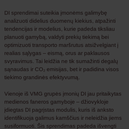
DI sprendimai suteikia įmonėms galimybę
analizuoti didelius duomenų kiekius, atpažinti
tendencijas ir modelius, kurie padeda tiksliau
planuoti gamybą, valdyti prekių tiekimą bei
optimizuoti transporto maršrutus atsižvelgiant į
realias sąlygas – eismą, orus ar paklausos
svyravimus. Tai leidžia ne tik sumažinti degalų
sąnaudas ir CO₂ emisijas, bet ir padidina visos
tiekimo grandinės efektyvumą.
Vienoje iš VMG grupės įmonių DI jau pritaikytas
medienos faneros gamyboje – džiovykloje
įdiegtas DI pagrįstas modulis, kuris iš anksto
identifikuoja galimus kamščius ir neleidžia jiems
susiformuoti. Šis sprendimas padeda išvengti