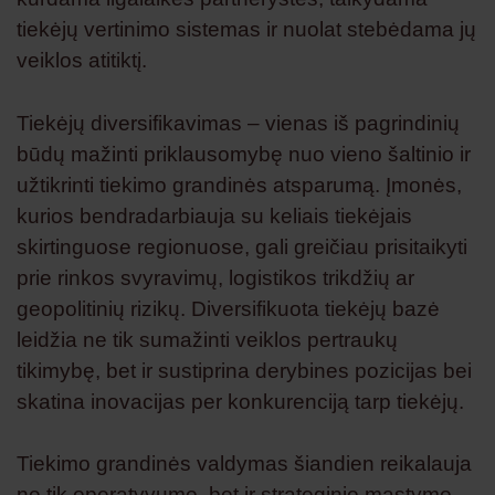
tiekėjų vertinimo sistemas ir nuolat stebėdama jų
veiklos atitiktį.
Tiekėjų diversifikavimas – vienas iš pagrindinių
būdų mažinti priklausomybę nuo vieno šaltinio ir
užtikrinti tiekimo grandinės atsparumą. Įmonės,
kurios bendradarbiauja su keliais tiekėjais
skirtinguose regionuose, gali greičiau prisitaikyti
prie rinkos svyravimų, logistikos trikdžių ar
geopolitinių rizikų. Diversifikuota tiekėjų bazė
leidžia ne tik sumažinti veiklos pertraukų
tikimybę, bet ir sustiprina derybines pozicijas bei
skatina inovacijas per konkurenciją tarp tiekėjų.
Tiekimo grandinės valdymas šiandien reikalauja
ne tik operatyvumo, bet ir strateginio mąstymo.