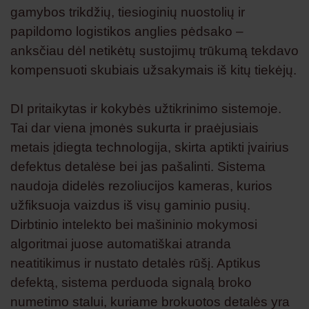
gamybos trikdžių, tiesioginių nuostolių ir
papildomo logistikos anglies pėdsako –
anksčiau dėl netikėtų sustojimų trūkumą tekdavo
kompensuoti skubiais užsakymais iš kitų tiekėjų.
DI pritaikytas ir kokybės užtikrinimo sistemoje.
Tai dar viena įmonės sukurta ir praėjusiais
metais įdiegta technologija, skirta aptikti įvairius
defektus detalėse bei jas pašalinti. Sistema
naudoja didelės rezoliucijos kameras, kurios
užfiksuoja vaizdus iš visų gaminio pusių.
Dirbtinio intelekto bei mašininio mokymosi
algoritmai juose automatiškai atranda
neatitikimus ir nustato detalės rūšį. Aptikus
defektą, sistema perduoda signalą broko
numetimo stalui, kuriame brokuotos detalės yra