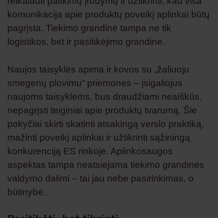
reikalauti patikimų įrodymų ir užtikrinti, kad visa
komunikacija apie produktų poveikį aplinkai būtų
pagrįsta. Tiekimo grandinė tampa ne tik
logistikos, bet ir pasitikėjimo grandine.
Naujos taisyklės apima ir kovos su „žaliuoju
smegenų plovimu“ priemones – įsigaliojus
naujoms taisyklėms, bus draudžiami neaiškūs,
nepagrįsti teiginiai apie produktų tvarumą. Šie
pokyčiai skirti skatinti atsakingą verslo praktiką,
mažinti poveikį aplinkai ir užtikrinti sąžiningą
konkurenciją ES rinkoje. Aplinkosaugos
aspektas tampa neatsiejama tiekimo grandinės
valdymo dalimi – tai jau nebe pasirinkimas, o
būtinybė.