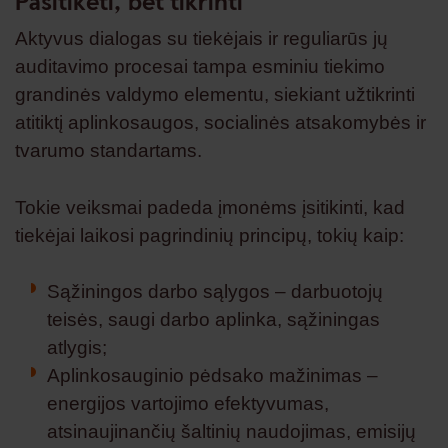
Pasitikėti, bet tikrinti
Aktyvus dialogas su tiekėjais ir reguliarūs jų
auditavimo procesai tampa esminiu tiekimo
grandinės valdymo elementu, siekiant užtikrinti
atitiktį aplinkosaugos, socialinės atsakomybės ir
tvarumo standartams.
Tokie veiksmai padeda įmonėms įsitikinti, kad
tiekėjai laikosi pagrindinių principų, tokių kaip:
Sąžiningos darbo sąlygos – darbuotojų
teisės, saugi darbo aplinka, sąžiningas
atlygis;
Aplinkosauginio pėdsako mažinimas –
energijos vartojimo efektyvumas,
atsinaujinančių šaltinių naudojimas, emisijų