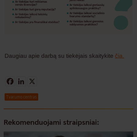
Daugiau apie darbą su tiekėjais skaitykite
čia.
Facebook
LinkedIn
X
Tvarumo centras
Rekomenduojami straipsniai: