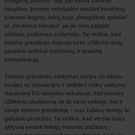
smegenų plovimu“ taip pat keičia žaidimo
taisykles. Įmonės nebegalės naudoti bendrinių
tvarumo teiginių, tokių kaip „draugiškas aplinkai“
ar „neutralus klimatui“, jei jie nėra pagrįsti
aiškiais, patikimais įrodymais. Tai reiškia, kad
tiekimo grandinės dalyviai turės užtikrinti realų
poveikio aplinkai mažinimą, ir skaidrią
komunikaciją.
Tiekimo grandinės valdymas tampa vis labiau
susijęs su reputacijos ir atitikties rizikų valdymu.
Naujosios ES taisyklės reikalauja, kad įmonės
užtikrintų skaidrumą ne tik savo veikloje, bet ir
visoje tiekimo grandinėje – nuo žaliavų tiekėjų iki
galutinio produkto. Tai reiškia, kad verslai turės
aktyviai vertinti tiekėjų tvarumo pažadus,