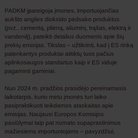
PADKM įpareigoja įmones, importuojančias
aukšto anglies dioksido pėdsako produktus
(pvz., cementą, plieną, aliuminį, trąšas, elektrą ir
vandenilį), pateikti detalius duomenis apie šių
prekių emisijas. Tikslas – užtikrinti, kad į ES rinką
patenkantys produktai atitiktų tuos pačius
aplinkosaugos standartus kaip ir ES viduje
pagaminti gaminiai.
Nuo 2024 m. pradžios prasidėjo pereinamasis
laikotarpis, kurio metu įmonės turi laiko
pasipraktikuoti teikdamos ataskaitas apie
emisijas. Naujausi Europos Komisijos
pasiūlymai taip pat numato supaprastinimus
mažiesiems importuotojams – pavyzdžiui,