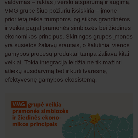
valdymas – raktas į verslo atsparumą ir augimą.
VMG grupė šiuo požiūriu išsiskiria – įmonė
prioritetą teikia trumpoms logistikos grandinėms
ir veikia pagal pramonės simbiozės bei žiedinės
ekonomikos principus. Skirtingos grupės įmonės
yra susietos žaliavų srautais, o šalutiniai vienos
gamybos procesų produktai tampa žaliava kitai
veiklai. Tokia integracija leidžia ne tik mažinti
atliekų susidarymą bet ir kurti tvaresnę,
efektyvesnę gamybos ekosistemą.