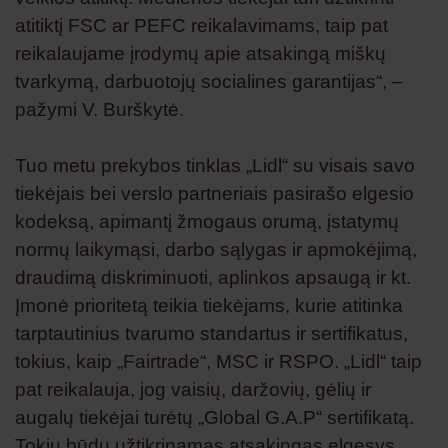
atitiktį FSC ar PEFC reikalavimams, taip pat
reikalaujame įrodymų apie atsakingą miškų
tvarkymą, darbuotojų socialines garantijas“, –
pažymi V. Burškytė.
Tuo metu prekybos tinklas „Lidl“ su visais savo
tiekėjais bei verslo partneriais pasirašo elgesio
kodeksą, apimantį žmogaus orumą, įstatymų
normų laikymąsi, darbo sąlygas ir apmokėjimą,
draudimą diskriminuoti, aplinkos apsaugą ir kt.
Įmonė prioritetą teikia tiekėjams, kurie atitinka
tarptautinius tvarumo standartus ir sertifikatus,
tokius, kaip „Fairtrade“, MSC ir RSPO. „Lidl“ taip
pat reikalauja, jog vaisių, daržovių, gėlių ir
augalų tiekėjai turėtų „Global G.A.P“ sertifikatą.
Tokiu būdu užtikrinamas atsakingas elgesys