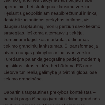
tiekimo grandinės valdymas tampa jau nebe
operaciniu, bet strateginiu klausimu verslui.
Tęsiantis geopolitiniam neapibrėžtumui ir rinką
destabilizuojantiems prekybos tarifams, vis
daugiau tarptautinių įmonių peržiūri savo tiekimo
strategijas. Ieškoma alternatyvių tiekėjų,
trumpinami logistikos maršrutai, didinamas
tiekimo grandinių lankstumas. Ši transformacija
atveria naujas galimybes ir Lietuvos verslui.
Turėdama palankią geografinę padėtį, modernią
logistikos infrastruktūrą bei būdama ES nare,
Lietuva turi realią galimybę įsitvirtinti globaliose
tiekimo grandinėse.
Dabartinis tarptautinės prekybos kontekstas –
palanki proga iš naujo įvertinti tiekimo grandinės