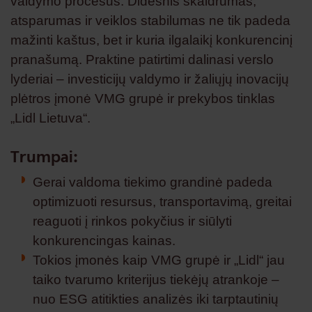
valdymo procesus. Didesnis skaidrumas,
atsparumas ir veiklos stabilumas ne tik padeda
mažinti kaštus, bet ir kuria ilgalaikį konkurencinį
pranašumą. Praktine patirtimi dalinasi verslo
lyderiai – investicijų valdymo ir žaliųjų inovacijų
plėtros įmonė VMG grupė ir prekybos tinklas
„Lidl Lietuva“.
Trumpai:
Gerai valdoma tiekimo grandinė padeda
optimizuoti resursus, transportavimą, greitai
reaguoti į rinkos pokyčius ir siūlyti
konkurencingas kainas.
Tokios įmonės kaip VMG grupė ir „Lidl“ jau
taiko tvarumo kriterijus tiekėjų atrankoje –
nuo ESG atitikties analizės iki tarptautinių