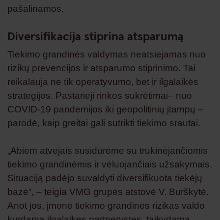
pašalinamos.
Diversifikacija stiprina atsparumą
Tiekimo grandinės valdymas neatsiejamas nuo
rizikų prevencijos ir atsparumo stiprinimo. Tai
reikalauja ne tik operatyvumo, bet ir ilgalaikės
strategijos. Pastarieji rinkos sukrėtimai– nuo
COVID-19 pandemijos iki geopolitinių įtampų –
parodė, kaip greitai gali sutrikti tiekimo srautai.
„Abiem atvejais susidūrėme su trūkinėjančiomis
tiekimo grandinėmis ir vėluojančiais užsakymais.
Situaciją padėjo suvaldyti diversifikuota tiekėjų
bazė“, – teigia VMG grupės atstovė V. Burškytė.
Anot jos, įmonė tiekimo grandinės rizikas valdo
kurdama ilgalaikes partnerystes, taikydama