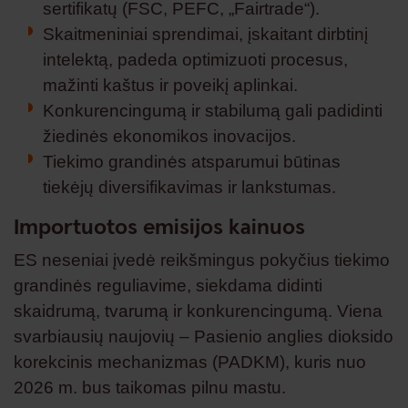
sertifikatų (FSC, PEFC, „Fairtrade“).
Skaitmeniniai sprendimai, įskaitant dirbtinį
intelektą, padeda optimizuoti procesus,
mažinti kaštus ir poveikį aplinkai.
Konkurencingumą ir stabilumą gali padidinti
žiedinės ekonomikos inovacijos.
Tiekimo grandinės atsparumui būtinas
tiekėjų diversifikavimas ir lankstumas.
Importuotos emisijos kainuos
ES neseniai įvedė reikšmingus pokyčius tiekimo
grandinės reguliavime, siekdama didinti
skaidrumą, tvarumą ir konkurencingumą. Viena
svarbiausių naujovių – Pasienio anglies dioksido
korekcinis mechanizmas (PADKM), kuris nuo
2026 m. bus taikomas pilnu mastu.