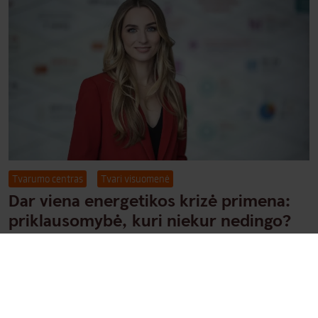
Tvarumo centras
Tvari visuomenė
Dar viena energetikos krizė primena:
priklausomybė, kuri niekur nedingo?