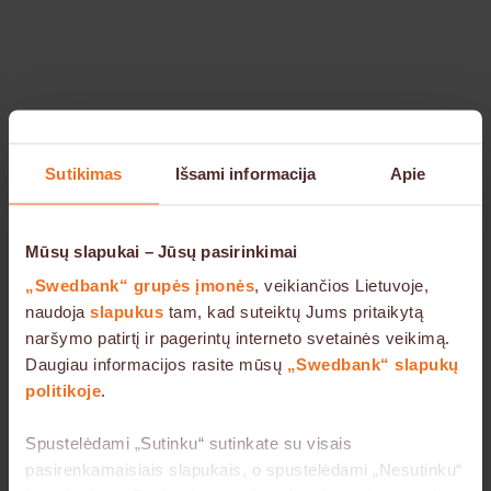
Sutikimas
Išsami informacija
Apie
Mūsų slapukai – Jūsų pasirinkimai
„Swedbank“ grupės įmonės
, veikiančios Lietuvoje,
naudoja
slapukus
tam, kad suteiktų Jums pritaikytą
naršymo patirtį ir pagerintų interneto svetainės veikimą.
Daugiau informacijos rasite mūsų
„Swedbank“ slapukų
Įmonių patirtys: reikalauja sertifikatų,
politikoje
.
tikrina patikimumą
Spustelėdami „Sutinku“ sutinkate su visais
Anot VMG grupės Tvarumo departamento
pasirenkamaisiais slapukais, o spustelėdami „Nesutinku“
vadovės Vilmos Burškytės, Skandinavijos ir