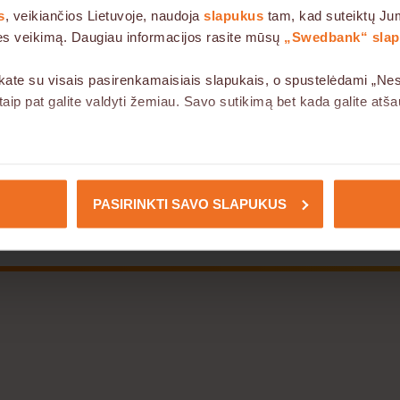
s
, veikiančios Lietuvoje, naudoja
slapukus
tam, kad suteiktų Jum
inės veikimą. Daugiau informacijos rasite mūsų
„Swedbank“ slapu
kate su visais pasirenkamaisiais slapukais, o spustelėdami „Nesu
ip pat galite valdyti žemiau. Savo sutikimą bet kada galite atš
 šios svetainės veikimui ir jų naudojimas grindžiamas mūsų teisėt
etainėje naudojami trečiųjų šalių slapukai.
PASIRINKTI SAVO SLAPUKUS