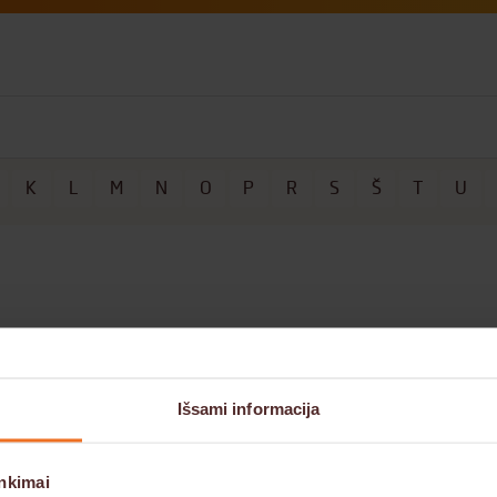
K
L
M
N
O
P
R
S
Š
T
U
r paslaugos savikaina. Antkainis dažniausiai išreišk
imo ar pagaminimo kaina. Esminio skirtumo tarp antka
Išsami informacija
jamas prekybos sektoriuje, palyginti su terminu „marž
nkimai