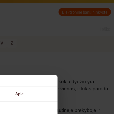
Elektroninė bankininkystė
V
Ž
iamas procentais ir parodo, kokiu dydžiu yra
inio ir maržos nėra, nes ir vienas, ir kitas parodo
Apie
a“, kuris populiarus tarptautinėje prekyboje ir