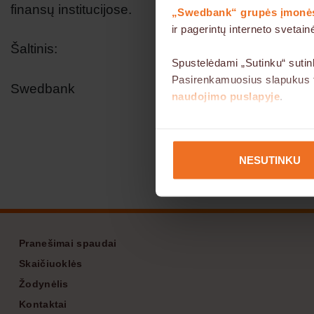
finansų institucijose.
„Swedbank“ grupės įmonė
ir pagerintų interneto sveta
Šaltinis:
Spustelėdami „Sutinku“ sutin
Pasirenkamuosius slapukus ta
Swedbank
naudojimo puslapyje
.
Kai kurie slapukai yra būtini
sutikimo neprašoma. Šioje sv
NESUTINKU
Footer
Pranešimai spaudai
Skaičiuoklės
Žodynėlis
Kontaktai