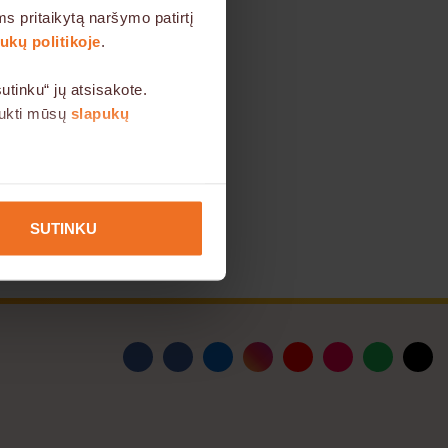
s pritaikytą naršymo patirtį
kų politikoje
.
tinku“ jų atsisakote.
aukti mūsų
slapukų
u interesu, todėl Jūsų
SUTINKU