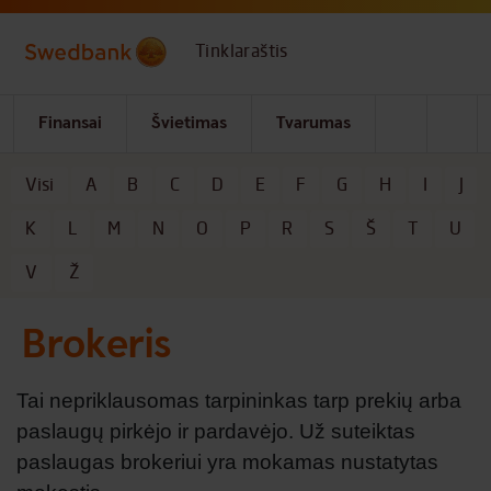
Skip to main content
Tinklaraštis
Finansai
Švietimas
Tvarumas
Visi
A
B
C
D
E
F
G
H
I
J
Kategorijos
K
L
M
N
O
P
R
S
Š
T
U
V
Ž
Brokeris
Tai nepriklausomas tarpininkas tarp prekių arba
paslaugų pirkėjo ir pardavėjo. Už suteiktas
paslaugas brokeriui yra mokamas nustatytas