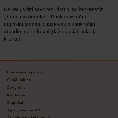
Reikėtų skirti sąvokas „draudimo brokeris“ ir
„draudimo agentas“. Pastarasis nėra
nepriklausomas, o atstovauja konkrečiai
draudimo bendrovei (dažniausiai ieško jai
klientų).
Footer
Pranešimai spaudai
Skaičiuoklės
Žodynėlis
Kontaktai
Slapukai
Apie „Swedbank“
Atlyginimo skaičiuoklė