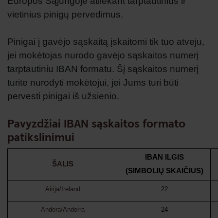
Europos Sąjungoje atliekant tarptautinius ir
vietinius pinigų pervedimus.
Pinigai į gavėjo sąskaitą įskaitomi tik tuo atveju,
jei mokėtojas nurodo gavėjo sąskaitos numerį
tarptautiniu IBAN formatu. Šį sąskaitos numerį
turite nurodyti mokėtojui, jei Jums turi būti
pervesti pinigai iš užsienio.
Pavyzdžiai IBAN sąskaitos formato
patikslinimui
IBAN ILGIS
ŠALIS
(SIMBOLIŲ SKAIČIUS)
Airija/Ireland
22
Andora/Andorra
24