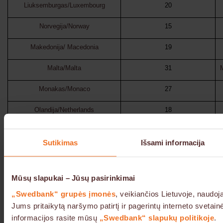
Liuksemburgas/Luxembourg
20
Norvegija/Norway
15
Makedonija/ Macedonia
19
Malta/Malta
31
Monakas/Monaco
27
Olandija/Netherlands
18
Portugalija/Portugal
25
Sutikimas
Išsami informacija
Prancūzija/France
27
Rumunija/Romania
24
Mūsų slapukai – Jūsų pasirinkimai
„Swedbank“ grupės įmonės
, veikiančios Lietuvoje, naudoj
Slovakijos respublika/Slovak Republic
24
Jums pritaikytą naršymo patirtį ir pagerintų interneto svetai
Serbija ir Juodkalnija/ Serbia and
22
informacijos rasite mūsų
„Swedbank“ slapukų politikoje
.
Montenegro