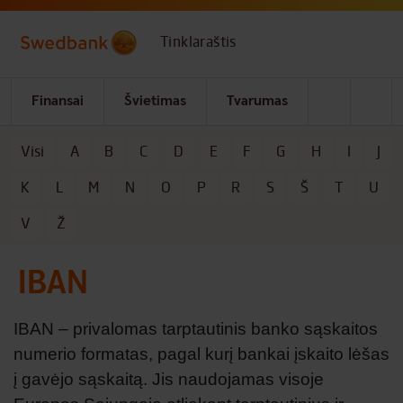
Skip to main content
Tinklaraštis
Finansai
Švietimas
Tvarumas
Visi
A
B
C
D
E
F
G
H
I
J
Kategorijos
K
L
M
N
O
P
R
S
Š
T
U
V
Ž
IBAN
IBAN – privalomas tarptautinis banko sąskaitos
numerio formatas, pagal kurį bankai įskaito lėšas
į gavėjo sąskaitą. Jis naudojamas visoje