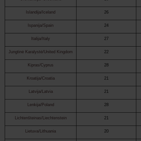
Islandija/Iceland
26
Ispanija/Spain
24
Italija/Italy
27
Jungtinė Karalystė/United Kingdom
22
Kipras/Cyprus
28
Kroatija/Croatia
21
Latvija/Latvia
21
Lenkija/Poland
28
Lichtenšteinas/Liechtenstein
21
Lietuva/Lithuania
20