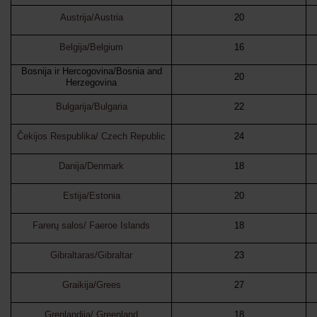
Austrija/Austria
20
Belgija/Belgium
16
Bosnija ir Hercogovina/Bosnia and
20
Herzegovina
Bulgarija/Bulgaria
22
Čekijos Respublika/ Czech Republic
24
Danija/Denmark
18
Estija/Estonia
20
Farerų salos/ Faeroe Islands
18
Gibraltaras/Gibraltar
23
Graikija/Grees
27
Grenlandija/ Greenland
18