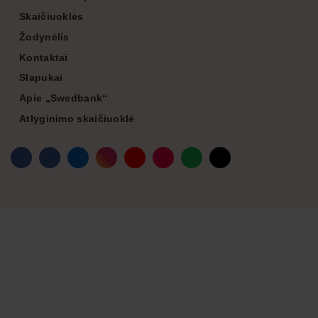
Footer
Skaičiuoklės
Žodynėlis
Kontaktai
Slapukai
Apie „Swedbank“
Atlyginimo skaičiuoklė