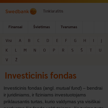
Skip to main content
Tinklaraštis
Finansai
Švietimas
Tvarumas
Visi
A
B
C
D
E
F
G
H
I
J
Kategorijos
K
L
M
N
O
P
R
S
Š
T
U
V
Ž
Investicinis fondas
Investicinis fondas (angl.
mutual fund
) – bendrai
ir juridiniams, ir fiziniams investuotojams
priklausantis turtas, kurio valdymas yra visiškai